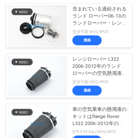
含まれている過給される
66
地
ランド ローバー06-13の
リンカーンのエア
ランドローバー・レンジ
図
ローバースポーツL320
交渉可能 MOQ:6PCS
ー バッグ
のシャーシのための天然
連絡
ゴムの空気ばねのキット
PRIVACY
POLICY
レンジローバー L322
2006-2012年のランド
ローバーの空気懸濁液の
39
取り替え/空気乗車袋
交渉可能 MOQ:6PCS
連絡
VWの空気衝撃
車の空気乗車の懸濁液の
キットはRange Rover
L322 2006-2012年のた
めの右の空気うなり声に
$79.9-99.9/pc MOQ:6PCS
向かう