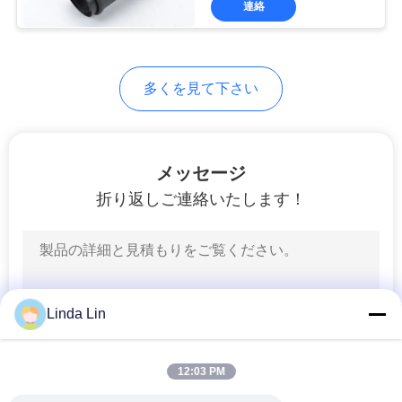
連絡
578
トラックの空気ば
ね
多くを見て下さい
メッセージ
折り返しご連絡いたします！
252
バス空気ばね
Linda Lin
12:03 PM
194