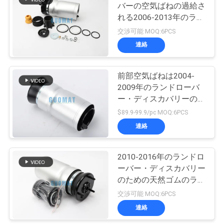
バーの空気ばねの過給さ
い
れる2006-2013年のラン
94
ドローバー・レンジロー
交渉可能 MOQ:6PCS
Audi の空気懸濁液
バースポーツL320のシ
連絡
引
ャーシIncl
の部品
用
前部空気ばねは2004-
2009年のランドローバ
を
ー・ディスカバリーのた
要
めの懸濁液を3 LR
$89.9-99.9/pc MOQ:6PCS
016403袋に入れる
連絡
求
76
ランド ローバーの
し
2010-2016年のランドロ
な
ーバー・ディスカバリー
空気ばね
のための天然ゴムのラン
さ
ド ローバーの空気ばね
交渉可能 MOQ:6PCS
RNB501250 LR4 L319
い
連絡