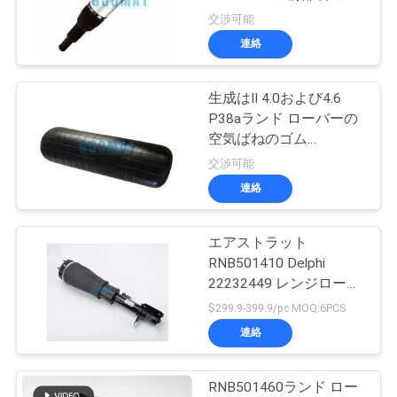
質
置
交渉可能
管
連絡
126
理
メルセデスは懸濁
生成はII 4.0および4.6
P38aランド ローバーの
液を乾燥します
私
空気ばねのゴム
REB101740前部をどな
交渉可能
達
ります
連絡
に
連
エアストラット
74
RNB501410 Delphi
BMW の空気懸濁液
絡
22232449 レンジローバ
ー L322 フロント右用エ
$299.9-399.9/pc MOQ:6PCS
し
の部品
アスプリングバッグ
連絡
な
さ
RNB501460ランド ロー