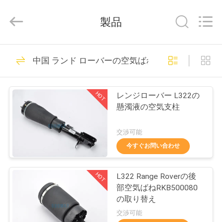
2017
-
2026
製品
GUANGZHOU
GUOMAT
AIR
SPRING
家
635
CO.
,
中国 ランド ローバーの空気ばね
LTD.
All
Rights
懸濁液の空気ばね
Reserved.
プ
HOT
レンジローバー L322の
ロ
懸濁液の空気支柱
ダ
交渉可能
ク
今すぐお問い合わせ
1489
ト
HOT
L322 Range Roverの後
産業空気ばね
部空気ばねRKB500080
私
の取り替え
交渉可能