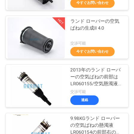
達
今すぐお問い合わせ
に
HOT
ランド ローバーの空気
つ
288
ばねの生成II 4.0
い
Goodyearの空気ば
交渉可能
て
ね
今すぐお問い合わせ
工
2013年のランド ローバ
ーの空気ばねの前部は
場
LR060155/空気懸濁液の
177
旅
部品を去りました
交渉可能
連絡
行
空気懸濁液の圧縮機
9.98KGランド ローバー
品
の空気ばねの懸濁液
LR060154の前部右の位