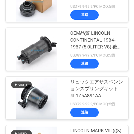
質
USD79.9-99.9/PC MOQ:5個
管
連絡
126
理
メルセデスは懸濁
OEM品質 LINCOLN
CONTINENTAL 1984-
液を乾燥します
私
1987 (5.0LITER V8) 後ろ
のエアスプリング
USD89.9-99.9/PC MOQ:5個
達
連絡
に
連
リュックエアサスペンシ
74
ョンスプリングキット
BMW の空気懸濁液
絡
4L1Z5A891AA
USD79.9-99.9/PC MOQ:5個
し
の部品
連絡
な
さ
LINCOLN MARK VIII (((8)