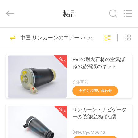
2017
-
2026
製品
GUANGZHOU
GUOMAT
AIR
SPRING
家
635
CO.
,
中国 リンカーンのエアー バッグ
LTD.
All
Rights
懸濁液の空気ばね
Reserved.
プ
HOT
Refの耐火石材の空気ば
ロ
ねの懸濁液のキット
ダ
交渉可能
ク
今すぐお問い合わせ
1489
ト
HOT
リンカーン・ナビゲータ
産業空気ばね
ーの後部空気ばね袋
私
$49-69/pc MOQ:10