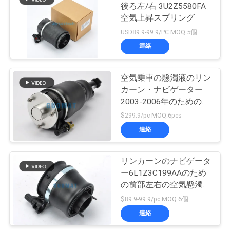
後ろ左/右 3U2Z5580FA
い
空気上昇スプリング
94
USD89.9-99.9/PC MOQ:5個
Audi の空気懸濁液
連絡
引
の部品
用
空気乗車の懸濁液のリン
カーン・ナビゲーター
を
2003-2006年のための後
要
部左の空気衝撃吸収材
$299.9/pc MOQ:6pcs
6L1Z18A099DA
連絡
求
76
ランド ローバーの
し
リンカーンのナビゲータ
な
ー6L1Z3C199AAのため
空気ばね
の前部左右の空気懸濁液
さ
袋車の空気ばね
$89.9-99.9/pc MOQ:6個
い
連絡