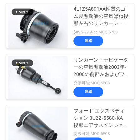
4L1Z5A891AA性質のゴ
66
地
ム製懸濁液の空気ばね後
リンカーンのエア
部左右のリンカーン・ナ
図
ビゲーター
$89.9-99.9/pc MOQ:6PCS
ー バッグ
連絡
PRIVACY
POLICY
リンカーン・ナビゲータ
ーの空気懸濁液2003年-
2006の前部左およびフ
39
ォード・エクスペディシ
交渉可能 MOQ:6PCS
ョン6L74-3C098-BCの
連絡
VWの空気衝撃
修理部品
フォード エクスペディ
ション 3U2Z-5580-KA
後部エアサスペンション
春 1997-2002 リンカー
交渉可能 MOQ:6PCS
ン ナビゲーター