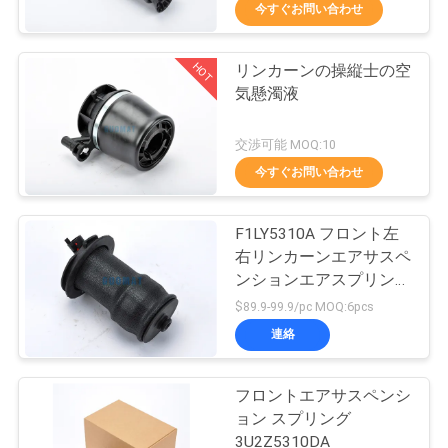
達
今すぐお問い合わせ
に
HOT
リンカーンの操縦士の空
つ
288
気懸濁液
い
Goodyearの空気ば
交渉可能 MOQ:10
て
ね
今すぐお問い合わせ
工
F1LY5310A フロント左
右リンカーンエアサスペ
場
ンションエアスプリング
177
旅
F1LY5310B エアショッ
$89.9-99.9/pc MOQ:6pcs
クバッグ
連絡
行
空気懸濁液の圧縮機
フロントエアサスペンシ
品
ョン スプリング
3U2Z5310DA