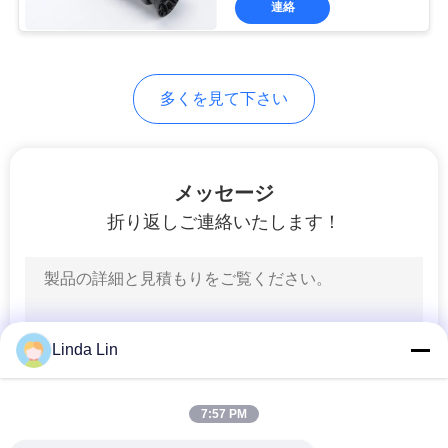
連絡
578
トラックの空気ば
ね
多くを見て下さい
メッセージ
折り返しご連絡いたします！
252
バス空気ばね
Linda Lin
7:57 PM
194