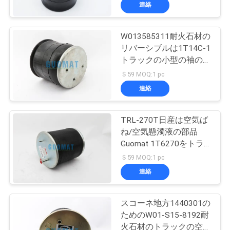
達
います
連絡
に
W013585311耐火石材の
つ
288
リバーシブルは1T14C-1
い
Goodyearの空気ば
トラックの小型の袖の空
気ばねをどなります
＄59 MOQ:1 pc
て
ね
連絡
工
TRL-270T日産は空気ば
ね/空気懸濁液の部品
場
Guomat 1T6270をトラ
177
旅
ックで運びます
＄59 MOQ:1 pc
連絡
行
空気懸濁液の圧縮機
スコーネ地方1440301の
品
ためのW01-S15-8192耐
火石材のトラックの空気