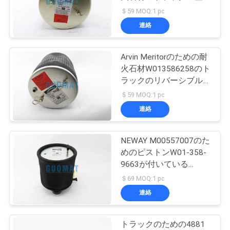
質
ばねのふいごいいえ
＄59 MOQ:1 pc
1T15VR-3
管
連絡
126
理
メルセデスは懸濁
Arvin Meritorのための耐
火石材W013586258のト
液を乾燥します
私
ラックのリバーシブルの
袖1T15VMW-8
＄59 MOQ:1 pc
達
21227892 FS25
連絡
に
連
NEWAY M00557007のた
74
めのピストンW01-358-
BMW の空気懸濁液
絡
9663が付いている
1T15M-8空気ゴム製ふ
＄69 MOQ:1 pc
し
の部品
いご
連絡
な
さ
トラックのための4881