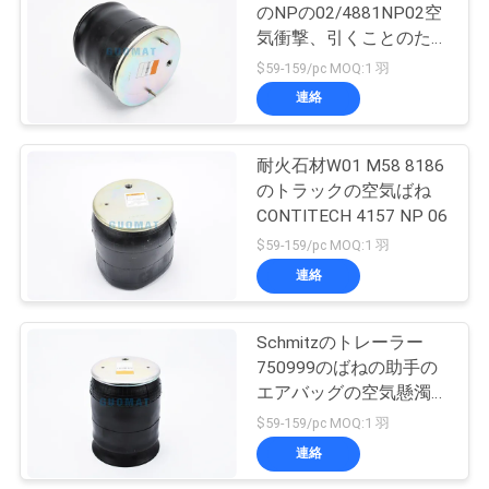
のNPの02/4881NP02空
い
気衝撃、引くことのため
94
の鋼鉄ピストン空気衝撃
$59-159/pc MOQ:1 羽
Audi の空気懸濁液
連絡
引
の部品
用
耐火石材W01 M58 8186
のトラックの空気ばね
を
CONTITECH 4157 NP 06
要
$59-159/pc MOQ:1 羽
連絡
求
76
ランド ローバーの
し
Schmitzのトレーラー
な
750999のばねの助手の
空気ばね
エアバッグの空気懸濁液
さ
の部品の耐火石材のふい
$59-159/pc MOQ:1 羽
ご
い
連絡