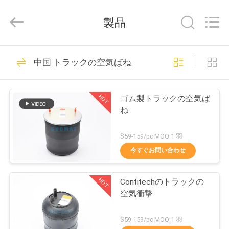
2017
-
2026
製品
GUANGZHOU
GUOMAT
AIR
SPRING
家
635
CO.
,
中国 トラックの空気ばね
LTD.
All
Rights
懸濁液の空気ばね
Reserved.
プ
HOT
ゴム製トラックの空気ば
ロ
ね
ダ
$59-159/pc MOQ:1 羽
ク
今すぐお問い合わせ
1489
ト
HOT
Contitechのトラックの
産業空気ばね
空気衝撃
私
$59-159/pc MOQ:1 羽