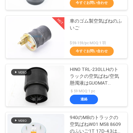
達
今すぐお問い合わせ
に
HOT
車のゴム製空気ばねのふ
つ
288
いご
い
Goodyearの空気ば
$59-159/pc MOQ:1 羽
て
ね
今すぐお問い合わせ
工
HINO TRL-230LLHのト
ラックの空気ばね/空気
場
懸濁液はGUOMAT
177
旅
1T6230Hを分けます
＄59 MOQ:1 pc
連絡
行
空気懸濁液の圧縮機
940のMBのトラックの
品
空気ばねW01 M58 8609
のふいご1T 17D-4.3は