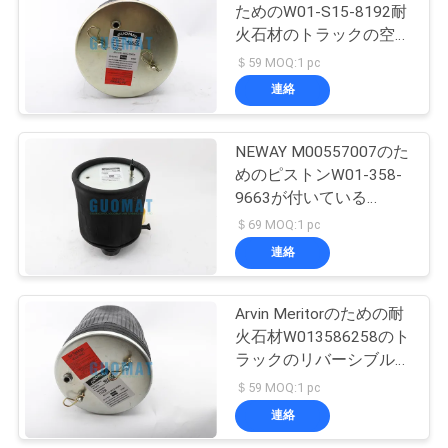
ためのW01-S15-8192耐
い
火石材のトラックの空気
94
ばねのふいごいいえ
＄59 MOQ:1 pc
Audi の空気懸濁液
1T15VR-3
連絡
引
の部品
用
NEWAY M00557007のた
めのピストンW01-358-
を
9663が付いている
要
1T15M-8空気ゴム製ふ
＄69 MOQ:1 pc
いご
連絡
求
76
ランド ローバーの
し
Arvin Meritorのための耐
な
火石材W013586258のト
空気ばね
ラックのリバーシブルの
さ
袖1T15VMW-8
＄59 MOQ:1 pc
21227892 FS25
い
連絡