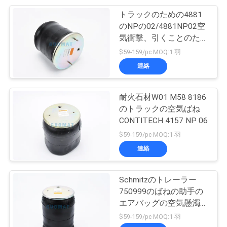
トラックのための4881
66
地
のNPの02/4881NP02空
リンカーンのエア
気衝撃、引くことのため
図
の鋼鉄ピストン空気衝撃
$59-159/pc MOQ:1 羽
ー バッグ
連絡
PRIVACY
POLICY
耐火石材W01 M58 8186
のトラックの空気ばね
CONTITECH 4157 NP 06
39
$59-159/pc MOQ:1 羽
連絡
VWの空気衝撃
Schmitzのトレーラー
750999のばねの助手の
エアバッグの空気懸濁液
の部品の耐火石材のふい
$59-159/pc MOQ:1 羽
ご