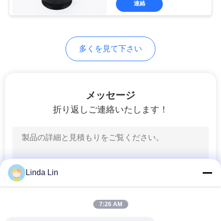
連絡
578
トラックの空気ば
ね
多くを見て下さい
メッセージ
折り返しご連絡いたします！
252
バス空気ばね
Linda Lin
7:26 AM
194