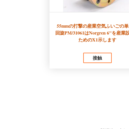
55mmの打撃の産業空気ふいごの
回旋PM/31061はNorgren 6"を産
ためのX1示します
接触