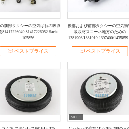
の前部タクシーの空気ばねの吸収
後部および前部タクシーの空気衝
物81417226049 81417226052 Sachs
吸収材スコーネ地方のための
105856
1381906/1381919 1397400/1435859
つのシリーズ
ベストプライス
ベストプライス
ゴム製 ステンレス鋼1B15-375
Goodyearの空気ばね2B9-200の元