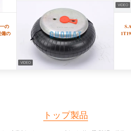
単一の
S
業設備の
1T
トップ製品