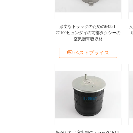
頑丈なトラックのための64351-
人
7C100ヒュンダイの前部タクシーの
空気衝撃吸収材
ベストプライス
転がり丸い突出部のトラック1R14-