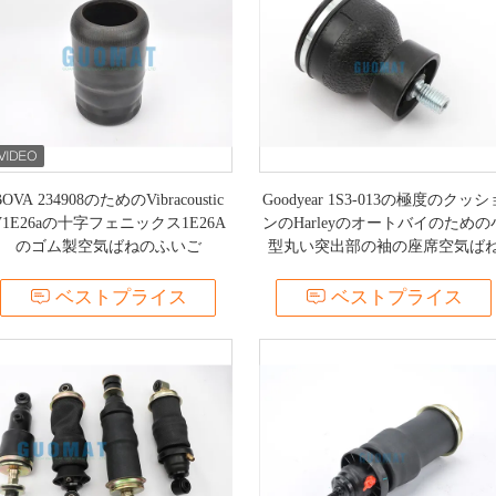
BOVA 234908のためのVibracoustic
Goodyear 1S3-013の極度のクッシ
V1E26aの十字フェニックス1E26A
ンのHarleyのオートバイのための
のゴム製空気ばねのふいご
型丸い突出部の袖の座席空気ば
ベストプライス
ベストプライス