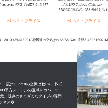
Goodyearの空気ばね578-91-3-357
ゴム製空気ばねの二重ふいご
578923202はW01-358-6910を示
ベストプライス
ベストプライス
力学A8/S8 D3の後部右のタクシーの衝撃吸収材のための4E4616002
tory 広州Guomatの空気ばねCo.、株式
0000平方メートルの区域をカバーす
000元、既存のさまざまなタイプの専門
ネス�...