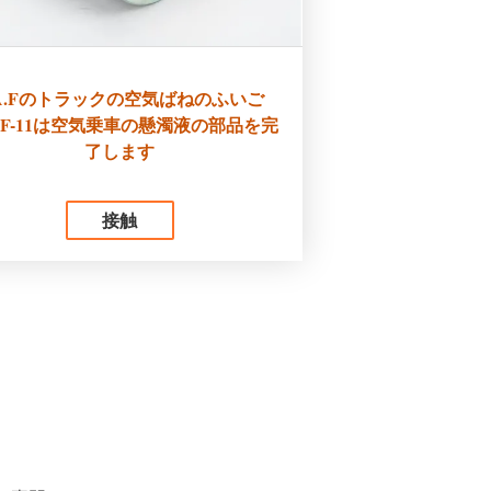
.A.Fのトラックの空気ばねのふいご
19F-11は空気乗車の懸濁液の部品を完
了します
接触