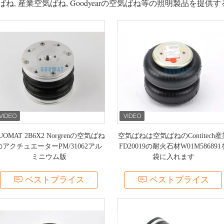
ね, 産業空気ばね, Goodyearの空気ばね等の照明製品を提供
UOMAT 2B6X2 Norgrenの空気ばね
空気ばねは空気ばねのContitech産
のアクチュエーターPM/31062アル
FD20019の耐火石材W01M586891
ミニウム版
袋に入れます
ベストプライス
ベストプライス