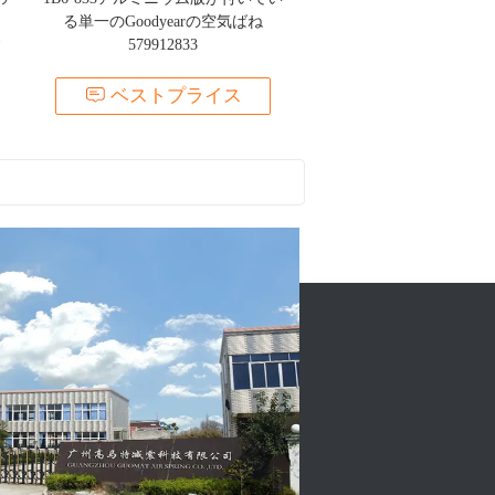
る単一のGoodyearの空気ばね
す
579912833
ベストプライス
A空気アクチュエーター