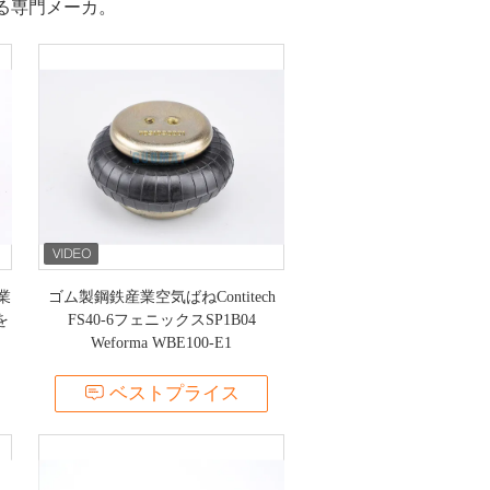
する専門メーカ。
業
ゴム製鋼鉄産業空気ばねContitech
を
FS40-6フェニックスSP1B04
Weforma WBE100-E1
ベストプライス