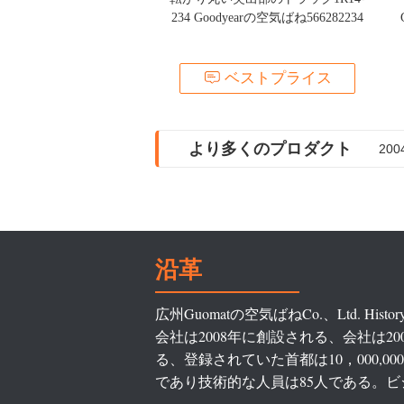
234 Goodyearの空気ばね566282234
ベストプライス
より多くのプロダクト
気体
沿革
広州Guomatの空気ばねCo.、Ltd. His
会社は2008年に創設される、会社は2
る、登録されていた首都は10，000,
であり技術的な人員は85人である。ビジ