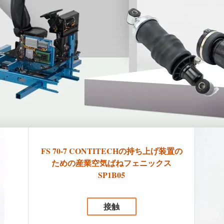
FS 70-7 CONTITECHの持ち上げ装置の
ための産業空気ばねフェニックス
SP1B05
接触