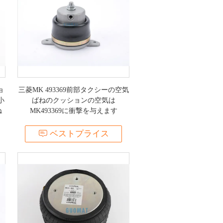
ョ
三菱MK 493369前部タクシーの空気
小
ばねのクッションの空気は
ね
MK493369に衝撃を与えます
ベストプライス