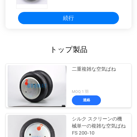
スSP1B05
続行
トップ製品
二重複雑な空気ばね
MOQ:1 羽
連絡
シルク スクリーンの機
械単一の複雑な空気ばね
FS 200-10