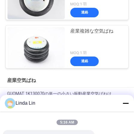
MOQ:1 羽
連絡
産業複雑な空気ばね
MOQ:1 羽
連絡
産業空気ばね
GUOMAT 1K130070の単一の小さい振動産業空気ばねは
Goodyear 1B5-500を示します
Linda Lin
ゴム製鋼鉄EB-165-65 Festoの空気ばねのアクチュエーター
Contitech FS70-7
5:16 AM
Vibracoustic V1B20 305mmの単一の複雑な空気ばね230116-1