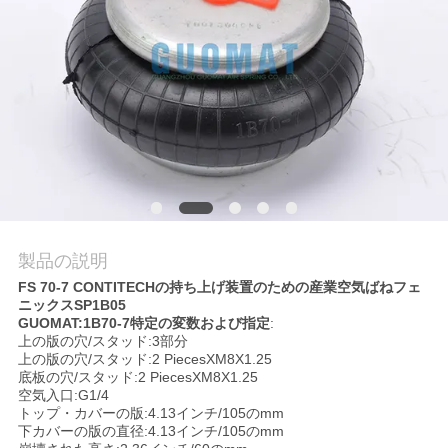
質
管
理
私
達
に
製品の説明
連
FS 70-7 CONTITECHの持ち上げ装置のための産業空気ばねフェ
ニックスSP1B05
絡
GUOMAT:1B70-7特定の変数および指定
:
上の版の穴/スタッド:3部分
し
上の版の穴/スタッド:2 PiecesXM8X1.25
底板の穴/スタッド:2 PiecesXM8X1.25
な
空気入口:G1/4
トップ・カバーの版:4.13インチ/105のmm
下カバーの版の直径:4.13インチ/105のmm
さ