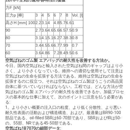
1B70-7空気の適用-静特性の価値
力F [kN]
地
圧力p [棒]
3
4
5
6
7
8
Vol. [l]
図
高さH [mm] 100
2.2
3.1
4
4.8
5.7
6.6
1
90
2.7
3.6
4.6
5.6
6.5
7.5
0.9
80
3.1
4.1
5.1
6.2
7.3
8.3
0.8
PRIVACY
70
3.4
4.5
5.6
6.7
7.9
9
0.7
POLICY
60
3.6
4.8
6
7.2
8.4
9.5
0.6
空気ばねのゴム製 エアバッグの耐久性を改善する方法か。
今日、国内空気ばねと輸入された空気ばね間のギャップはより小
さく、より小さくなっている。維持への適切な使用そして注意は
空気ばねの生命を拡張する方法である。維持は空気ばねの生命を
拡張するのに役立つ。それは空気ばねのゴム製ぼうこうの高品質
自体に基づいていなければならない。工程では、どんな方法が空
気ばねのゴム製 エアバッグの耐久性を改善できるか。加硫プロセ
スの基本的な仕事に加えて、次のポイントに注意を払う必要があ
る:
1。より小さい概要の注入口の粒度、より低く分散性、より悪い
耐久性表面の活動および構造構造、および。最適量はBR90-100
部品である、oil-filled SBRは60-70部であり、SBRおよびIRは50-
の。55部、NRである45-50部である。
空気ばね1B7070の細部データ: