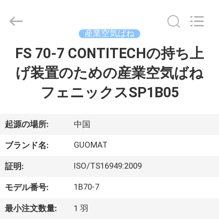
2017
-
2026
GUANGZHOU
GUOMAT
産業空気ばね
AIR
SPRING
FS 70-7 CONTITECHの持ち上
家
CO.
,
LTD.
げ装置のための産業空気ばね
All
Rights
Reserved.
プ
フェニックスSP1B05
ロ
ダ
起源の場所:
中国
ク
GUOMAT
ブランド名:
ト
ISO/TS16949:2009
証明:
1B70-7
モデル番号:
私
最小注文数量:
1 羽