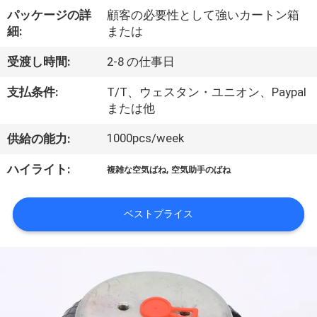
達
パッケージの詳
顧客の必要性として強いカートン箱
に
細:
または
つ
受渡し時間:
2-8 の仕事日
い
支払条件:
T/T、ウェスタン・ユニオン、Paypal
て
または他
1000pcs/week
供給の能力:
工
,
ハイライト:
複雑な空気ばね
空気助手のばね
場
旅
ベストプライス
行
品