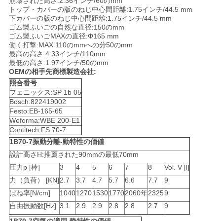
崩壊された高さ:2.36インチ/60のmm
トップ・カバーの版のねじ中心間距離:1.75インチ/44.5 mm
い
下カバーの版のねじ中心間距離:1.75インチ/44.5 mm
ゴム製ふいごの自然な直径:150のmm
ゴム製ふいごMAXの直径:Φ165 mm
働く打撃:MAX 110のmmへの分50のmm
引
最高の高さ:4.33インチ/110mm
最低の高さ:1.97インチ/50のmm
用
OEMの相手先商標製造会社:
照合番号
を
フェニックス:SP 1b 05
Bosch:822419002
要
Festo:EB-165-65
Weforma:WBE 200-E1
求
Contitech:FS 70-7
1B70-7振動分離-動特性の価値
し
設計高さH:推薦された90mmの最低70mm
な
圧力p [棒]
3
4
5
6
7
8
Vol. V [l]
力（負荷） [KN]
2.7
3.7
4.7
5.7
6.6
7.7
9
さ
ばね率[N/cm]
1040
1270
1530
1770
2060年
2325
9
い
自由振動数[Hz]
3.1
2.9
2.9
2.8
2.8
2.7
9