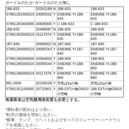
ガードルのたが:ガードルのたが無し
1B6-833
20263189
N
1B6-833
1B6-833
地
57991283300019
20095542
Y
ENIDINE YI-1B6-
ENIDINE YI-1B6-
833
833
図
57991283400090
20806000
Y
C 1B6-833
C 1B6-833
1B6-835
20488587
N
1B6-835
1B6-835
57991283500019
20117074
Y
ENIDINE YI-1B6-
ENIDINE YI-1B6-
835
835
PRIVACY
1B7-840
20680822
N
1B7-840
1B7-840
57991284000019
20095543
Y
ENIDINE YI-1B7-
ENIDINE YI-1B7-
POLICY
840
840
57991285000000
20384830
Y
1B8-850
1B8-850
57991285000019
20095544
Y
ENIDINE YI-1B8-
ENIDINE YI-1B8-
850
850
57991286000019
20117076
Y
ENIDINE YI-1B8-
ENIDINE YI-1B8-
860
860
991-3500
20109228
Y
空気ばねの袖
空気ばねの袖
57991351100000
20732801
Y
1B6 EXTの袖G5810
1B6 EXTの袖G5810
の空輸
の空輸
海運業者は空気懸濁液装置を必要とする。
*運転者の慰めはより高い。
*転売の価値を増加しなさい。
*蝶番、ランプ、リベットおよびすべてのトレーラー ハードウェ
アを保護しなさい。