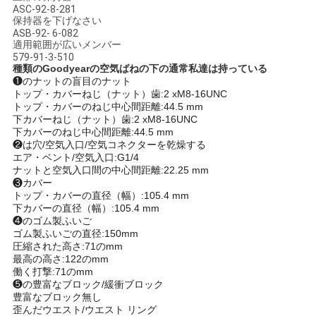
ASC-92-8-281
い
保持器を下げなさい
ASB-92- 6-082
適用範囲が広いメンバー
579-91-3-510
引
種類のGoodyearの空気ばねの下の通常私達は持っている
❶のナットの盲目のナット
トップ・カバーねじ（ナット）歯:2 xM8-16UNC
用
トップ・カバーのねじ中心間距離:
44.5 mm
下カバーねじ（ナット）歯:
2 xM8-16UNC
を
下カバーのねじ中心間距離:44.5 mm
❷は穴/空気入口/空気コネクターを乾燥する
要
エア・ベント/空気入口:G1/4
ナットと空気入口間の中心間距離:22.25 mm
求
❸カバー
トップ・カバーの直径（幅）:
105.4 mm
し
下カバーの直径（幅）:
105.4 mm
❹のゴム製ふいご
ゴム製ふいごの直径:150mm
な
圧縮された高さ:71のmm
最高の高さ:122のmm
さ
働く打撃:71のmm
❺の豊富なブロック/緩衝ブロック
い
豊富なブロック無し
歪んだウエスト/ウエスト リング