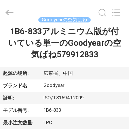
2017
-
2026
GUANGZHOU
GUOMAT
Goodyearの空気ばね
AIR
SPRING
1B6-833アルミニウム版が付
家
CO.
,
LTD.
いている単一のGoodyearの空
All
Rights
Reserved.
プ
気ばね579912833
ロ
ダ
起源の場所:
広東省、中国
ク
Goodyear
ブランド名:
ト
ISO/TS16949:2009
証明:
1B6-833
モデル番号:
私
1PC
最小注文数量: