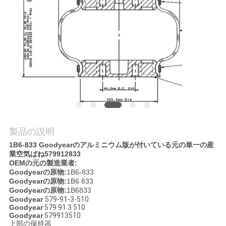
質
管
理
私
達
に
製品の説明
連
1B6-833 Goodyearのアルミニウム版が付いている元の単一の産
業空気ばね579912833
絡
OEMの元の製造業者:
Goodyearの原物:
1B6-833
し
Goodyearの原物:
1B6 833
Goodyearの原物:
1B6833
な
Goodyear
579-91-3-510
Goodyear
579 91 3 510
Goodyear
579913510
さ
上部の保持器