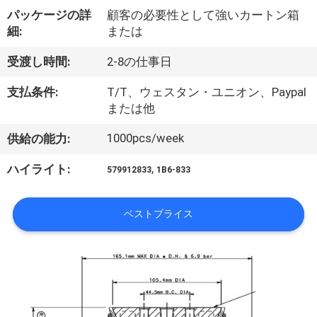
達
パッケージの詳
顧客の必要性として強いカートン箱
に
細:
または
つ
受渡し時間:
2-8の仕事日
い
支払条件:
T/T、ウェスタン・ユニオン、Paypal
て
または他
1000pcs/week
供給の能力:
工
,
ハイライト:
579912833
1B6-833
場
旅
ベストプライス
行
品