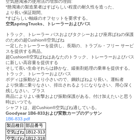
空気懸濁液の使用法の増加の理由:
*懸濁液の製造業者はすばらしい程度の耐久性を造った、
より長い保証期間。
*すばらしい軸線のオフセットを要求する。
空気springTrucks、トレーラーおよびバス
トラック、トレーラー バスおよびタクシーおよび座席ばねの保護
のための超Cushion®空気ばね
一定したトレーラーを提供し、長期の、トラブル・フリー サービ
スを提供する商品。
超Cushion®空気ばねはあなたのトラック、トレーラーおよびバス
に新しい高容量を提供する
そして長い生命それらは静かな、緩衝剤処理の乗車を提供する。
トラック、トレーラーおよびバス
ボディは振動がより小さいので、鋼鉄ばねより長い。運転者
より快適に乗りなさい、排出されるようになりなさい、用心深く
残しなさい。プラス
商品によりよい衝撃および振動保護がある。付け加えたいと思う
時はいつでも
シャフトは、超Cushion®空気ばね適している。
Goodyear 1B6-833および変数カーブのデッサン
1B6-833.pdf
製品種目
部品番号
空気ばね
1B12-313
空気ばね
1B12-318