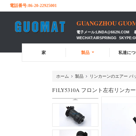
電話番号:
86-20-22925001
GUANGZHOU GUOMAT
電子メール:LINDA@662N.COM 暴徒
WECHAT:AIRSPRINGG SKYPE:
家
製品
私達につ
ホーム
製品
リンカーンのエアー バ
F1LY5310A フロント左右リン