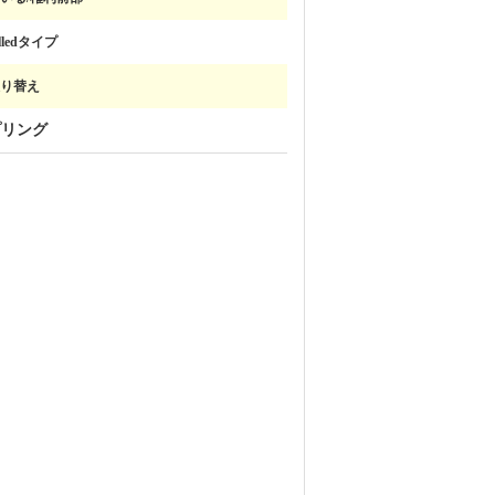
illedタイプ
り替え
プリング