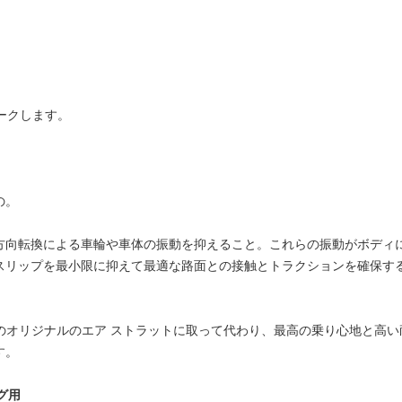
ークします。
の。
方向転換による車輪や車体の振動を抑えること。これらの振動がボディ
スリップを最小限に抑えて最適な路面との接触とトラクションを確保す
は、車両のオリジナルのエア ストラットに取って代わり、最高の乗り心地と
す。
グ用