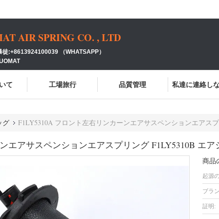
 AIR SPRING CO. , LTD
:+8613924100039 （WHATSAPP）
GUOMAT
いて
工場旅行
品質管理
私達に連絡し
ッグ
F1LY5310A フロント左右リンカーンエアサスペンションエアスプリ
カーンエアサスペンションエアスプリング F1LY5310B エ
商品
起源の
ブラン
証明: