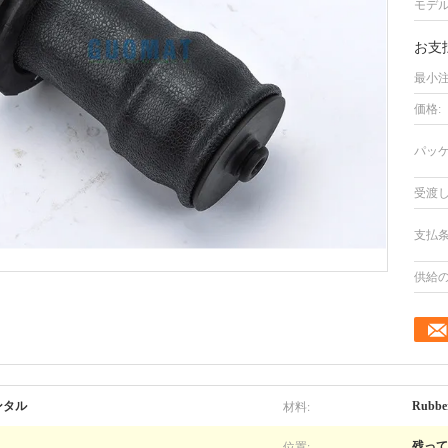
モデル
お支
最小注
価格:
パッケ
受渡し
支払条
供給の
材料:
ンタル
Rubber
位置:
残って