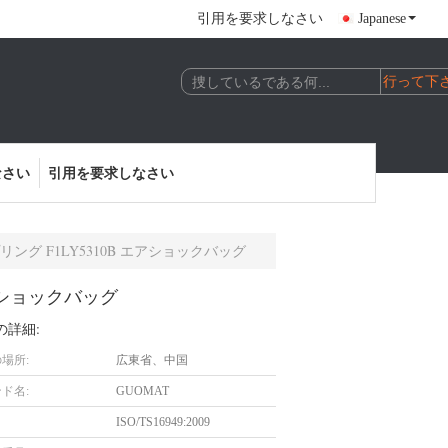
引用を要求しなさい
Japanese
なさい
引用を要求しなさい
ング F1LY5310B エアショックバッグ
アショックバッグ
の詳細:
場所:
広東省、中国
ド名:
GUOMAT
ISO/TS16949:2009