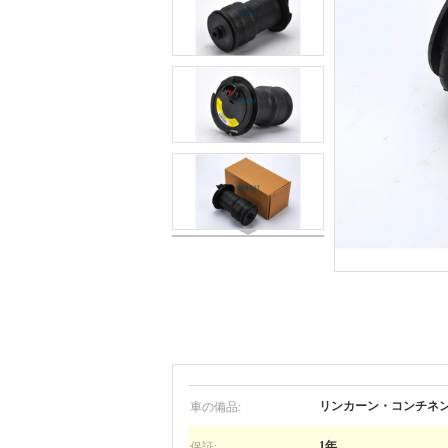
車の備品:
リンカーン・コンチネ
保証:
1年