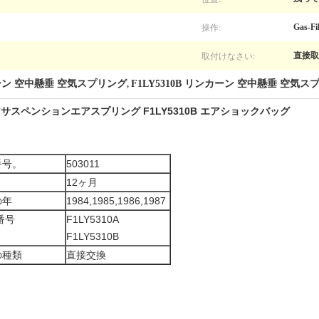
操作:
Gas-F
取付けなさい:
直接取
ンカーン 空中懸垂 空気スプリング
F1LY5310B リンカーン 空中懸垂 空気ス
,
アサスペンションエアスプリング F1LY5310B エアショックバッグ
番号。
503011
12ヶ月
の年
1984,1985,1986,1987
番号
F1LY5310A
F1LY5310B
の種類
直接交換