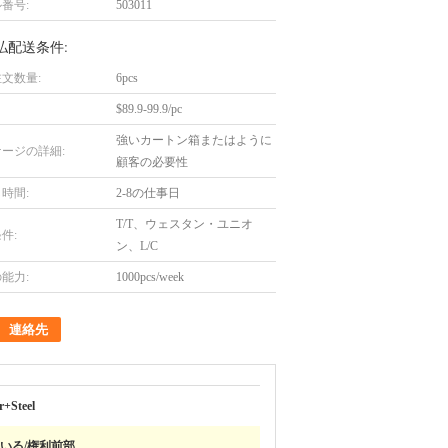
番号:
503011
払配送条件:
文数量:
6pcs
$89.9-99.9/pc
強いカートン箱またはように
ージの詳細:
顧客の必要性
時間:
2-8の仕事日
T/T、ウェスタン・ユニオ
件:
ン、L/C
能力:
1000pcs/week
連絡先
+Steel
いる/権利前部