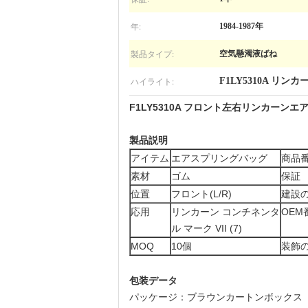
年:
1984-1987年
製品タイプ:
空気懸濁液ばね
ハイライト:
F1LY5310A リ
F1LY5310A フロント左右リンカーンエ
製品説明
アイテム
エアスプリングバッグ
商品
素材
ゴム
保証
位置
フロント(L/R)
建設
応用
リンカーン コンチネンタ
OEM
ル マーク VII (7)
MOQ
10個
装飾
包装データ
パッケージ：ブラウンカートンボックス