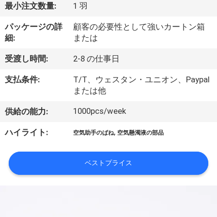
達
最小注文数量:
1 羽
に
パッケージの詳
顧客の必要性として強いカートン箱
つ
細:
または
い
受渡し時間:
2-8 の仕事日
て
支払条件:
T/T、ウェスタン・ユニオン、Paypal
または他
工
1000pcs/week
供給の能力:
場
,
ハイライト:
空気助手のばね
空気懸濁液の部品
旅
ベストプライス
行
品