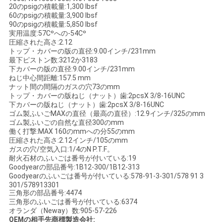
20のpsigの積載量:1,300 lbsf
い
60のpsigの積載量:3,900 lbsf
90のpsigの積載量:5,850 lbsf
実用温度:57Cºへの-54Cº
圧縮された高さ:2.12
引
トップ・カバーの版の直径:9.00インチ/231mm
最下ピストン数:3212か3183
用
下カバーの版の直径:9.00インチ/231mm
ねじ中心間距離:157.5 mm
を
ナット間の間隔のガスの穴73のmm
トップ・カバーの版ねじ（ナット）歯:2pcsX 3/8-16UNC
下カバーの版ねじ（ナット）歯:2pcsX 3/8-16UNC
要
ゴム製ふいごMAXの直径（最高の直径）:12.9インチ/325のmm
ゴム製ふいごの自然な直径300のmm
求
働く打撃:MAX 160のmmへの分55のmm
圧縮された高さ:2.12インチ/105のmm
し
ガスの穴/空気入口:1/4のN P.T.F。
耐火石材のふいごは番号が付いている:19
な
Goodyearの部品番号:1B12-300/1B12-313
Goodyearのふいごは番号が付いている:578-91-3-301/578 91 3
301/578913301
さ
三角形の部品番号:4474
三角形のふいごは番号が付いている:6374
い
オランダ（Neway）数:905-57-226
OEMの相手先商標製造会社: