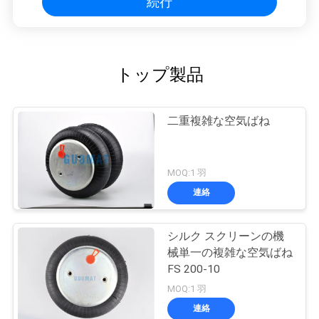
続行
トップ製品
二重複雑な空気ばね
MOQ:1 羽
連絡
シルク スクリーンの機
械単一の複雑な空気ばね
FS 200-10
MOQ:1 羽
連絡