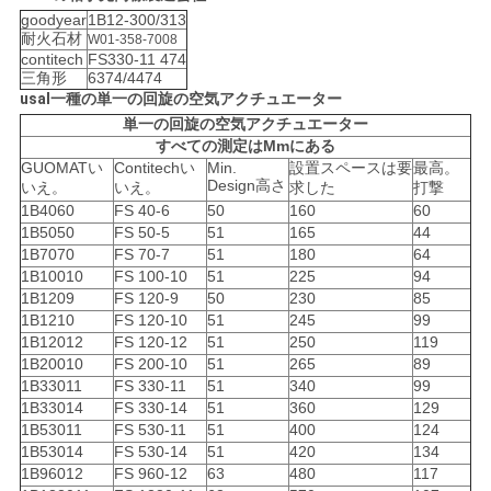
goodyear
1B12-300/313
耐火石材
地
W01-358-7008
contitech
FS330-11 474
三角形
6374/4474
図
usal一種の単一の回旋の空気アクチュエーター
単一の回旋の空気アクチュエーター
すべての測定はMmにある
PRIVACY
GUOMATい
Contitechい
Min.
設置スペースは要
最高。
Design高さ
いえ。
いえ。
求した
打撃
POLICY
1B4060
FS 40-6
50
160
60
1B5050
FS 50-5
51
165
44
1B7070
FS 70-7
51
180
64
1B10010
FS 100-10
51
225
94
1B1209
FS 120-9
50
230
85
1B1210
FS 120-10
51
245
99
1B12012
FS 120-12
51
250
119
1B20010
FS 200-10
51
265
89
1B33011
FS 330-11
51
340
99
1B33014
FS 330-14
51
360
129
1B53011
FS 530-11
51
400
124
1B53014
FS 530-14
51
420
134
1B96012
FS 960-12
63
480
117