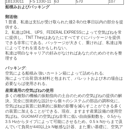
1B133011
FS 1330-11
63
570
107
船積みおよびパッキング
郵送物:
1.普通、私達は支払が受け取られた後2-8の仕事日以内の部分を提
供する。
2。私達はDHL、UPS、FEDERAL EXPRESSによって空気ばねを常
に提供し、TNT.Theyはあなたにすべてすぐにパッケージを提供
できる非常にである。パッケージが大きく、重ければ、私達は海
によってそれを送るかもしれない。
私達は明白なキャリアの好みがなければあなたのためのそれを整
理する
パッキング:
空気による船積み:強いカートン箱によって詰められる;
海によって出荷:防水材料と包まれて、パレットおよび木の場合は
必要ならば使用される。
産業適用の空気ばねの使用
多くの種類の機械の振動指向の土台のための空気ばねの提供の解
決。完全に技術的な設計から個々のシステムの部品の調和化に。
空気ばねは装置に効果的に振動の影響を減らすことができる多く
の装置に加えることができる。現在、ますます産業設備の使用空
気ばね。GUOMATの空気ばね非常に低い自由振動数を、0.5から
3.5 Hzからタイプによって可能にさせるため。0.5 k Nからまで及
んでいて負荷が440以上k N敏感な計器、また重い基礎に、空気ア