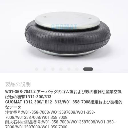
質
管
理
私
達
に
連
製品の説明
絡
W01-358-7042エアー バッグのゴム製および鉄の複雑な産業空気
ばねの衝撃1B12-300/313
し
GUOMAT 1B12-300/
1B12- 313
/W01-358-7008指定および技術的
なデータ
な
注文番号:W01-358-7008/WO13587008/WO1-358-
7008/W013587008/W01 358 7008
耐火石材の部品番号:W01-358-7008/WO13587008/WO1-358-
さ
7008/W013587008/W01 358 7008