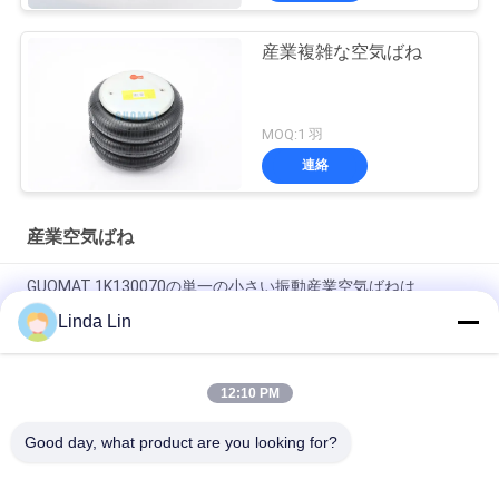
産業複雑な空気ばね
MOQ:1 羽
連絡
産業空気ばね
GUOMAT 1K130070の単一の小さい振動産業空気ばねは
Goodyear 1B5-500を示します
Linda Lin
ゴム製鋼鉄EB-165-65 Festoの空気ばねのアクチュエーター
Contitech FS70-7
12:10 PM
Vibracoustic V1B20 305mmの単一の複雑な空気ばね230116-1
Good day, what product are you looking for?
人気カテゴリ
すべて