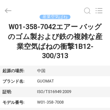
2017
-
2026
GUANGZHOU
GUOMAT
産業空気ばね
AIR
SPRING
W01-358-7042エアー バッグ
家
CO.
,
LTD.
のゴム製および鉄の複雑な産
All
Rights
Reserved.
プ
業空気ばねの衝撃1B12-
ロ
300/313
ダ
起源の場所:
中国
ク
GUOMAT
ト
ブランド名:
ISO/TS16949:2009
証明:
私
W01-358-7008
モデル番号: