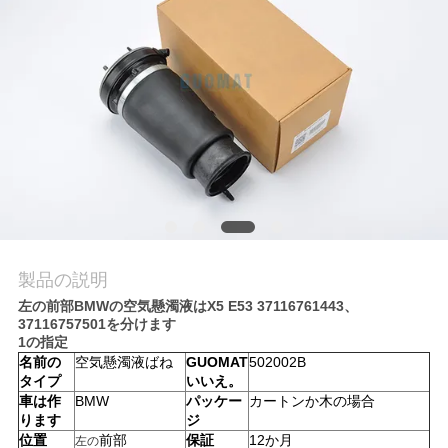
質
管
理
私
達
に
連
製品の説明
左の前部BMWの空気懸濁液はX5 E53 37116761443、
絡
37116757501を分けます
1の指定
し
名前の
空気懸濁液ばね
GUOMAT
502002B
タイプ
いいえ。
な
車は作
BMW
パッケー
カートンか木の場合
ります
ジ
さ
位置
前部
保証
12か月
左の