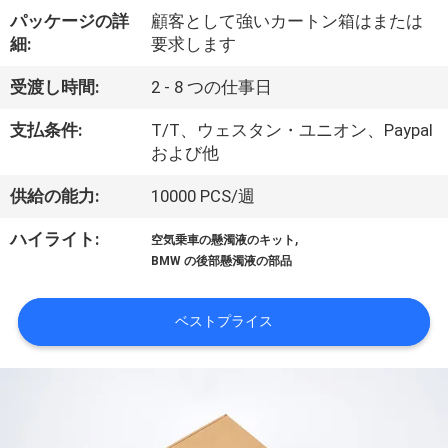
達
パッケージの詳
顧客として強いカートン箱はまたは
に
細:
要求します
つ
受渡し時間:
2 - 8 つの仕事日
い
支払条件:
T/T、ウェスタン・ユニオン、Paypal
て
および他
供給の能力:
10000 PCS/週
工
,
ハイライト:
空気乗車の懸濁液のキット
場
BMW の後部懸濁液の部品
旅
ベストプライス
行
品