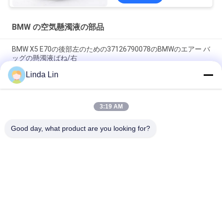
BMW の空気懸濁液の部品
BMW X5 E70の後部左のための37126790078のBMWのエアー バ
ッグの懸濁液ばね/右
Linda Lin
2009-2015 F04はのF02シャーシ1本の組の空気ばねの支柱
37106791676/37126791675を育てます
3:19 AM
前部右の空気ばねは4と袋00-06 BMW X5 E53を-角に水平になる
こと取り替えます
Good day, what product are you looking for?
人気カテゴリ
すべて
懸濁液の空気ばね
産業空気ばね
Goodyearの空気ばね
空気懸濁液の圧縮機