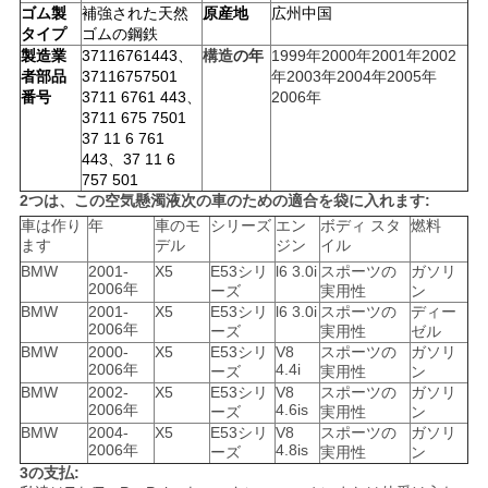
ゴム製
補強された天然
原産地
広州中国
い
タイプ
ゴムの鋼鉄
製造業
37116761443、
構造
の年
1999年2000年2001年2002
者部品
37116757501
年2003年2004年2005年
番号
3711 6761 443、
2006年
引
3711 675 7501
37 11 6 761
用
443、37 11 6
757 501
を
2つは、この空気懸濁液次の車のための適合を袋に入れます:
車は作り
年
車のモ
シリーズ
エン
ボディ スタ
燃料
要
ます
デル
ジン
イル
BMW
2001-
X5
E53シリ
l6 3.0i
スポーツの
ガソリ
求
2006年
ーズ
実用性
ン
BMW
2001-
X5
E53シリ
l6 3.0i
スポーツの
ディー
し
2006年
ーズ
実用性
ゼル
BMW
2000-
X5
E53シリ
V8
スポーツの
ガソリ
な
2006年
4.4i
ーズ
実用性
ン
BMW
2002-
X5
E53シリ
V8
スポーツの
ガソリ
さ
2006年
4.6is
ーズ
実用性
ン
BMW
2004-
X5
E53シリ
V8
スポーツの
ガソリ
2006年
4.8is
い
ーズ
実用性
ン
3の支払: