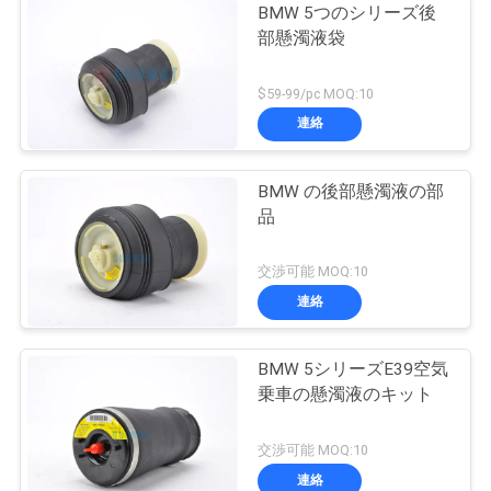
BMW 5つのシリーズ後
部懸濁液袋
$59-99/pc MOQ:10
連絡
BMW の後部懸濁液の部
品
交渉可能 MOQ:10
連絡
BMW 5シリーズE39空気
乗車の懸濁液のキット
交渉可能 MOQ:10
連絡