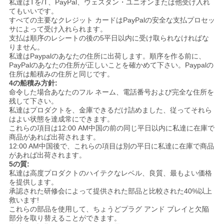
私達はTを/T、PayPal、ウェスタン・ユニオンまたは他受け入れ
てもいいです。
地
すべての主要なクレジット カードはPayPalの安全な支払プロセッ
サによって受け入れられます。
支払は順序のレシートの後の5平日以内に受け取られなければな
図
りません。
私達はPaypalのあなたの住所に出荷します。順序を作る前に、
PayPalのあなたの住所が正しいことを確かめて下さい。Paypalの
PRIVACY
住所は船積みの住所と同じです。
4の船積み方針:
POLICY
命令した場合あなたのフル ネーム、電話番号および完全な住所を
残して下さい。
私達はプロダクトを、金庫できるだけ詰めました、従ってそれら
はよい状態を達成常にできます。
これらの項目は12:00 AM中国の前の同じ平日以内に私達に在庫で
商品があれば出荷されます。
12:00 AM中国後で、これらの項目は別の平日に私達に在庫で商品
があれば出荷されます。
5の質:
私達は高度プロダクトのハイテクなレベル、良質、最もよい価格
を提供します。
承認された研修会によって提供された部品と比較された40%以上
救います!
これらの部品を使用して、ちょうどプラグ アンド プレイと欠陥
部分を取り替えることができます。