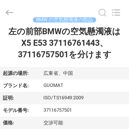
2017
-
2026
GUANGZHOU
GUOMAT
BMW の空気懸濁液の部品
AIR
SPRING
左の前部BMWの空気懸濁液は
家
CO.
,
LTD.
X5 E53 37116761443、
All
Rights
Reserved.
プ
37116757501を分けます
ロ
ダ
起源の場所:
広東省、中国
ク
GUOMAT
ブランド名:
ト
ISO/TS16949:2009
証明:
37116757501
モデル番号:
私
価格:
交渉可能