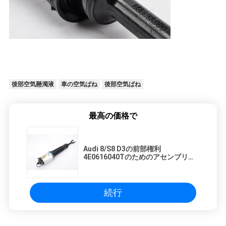
後部空気懸濁液
車の空気ばね
後部空気ばね
最高の価格で
Audi 8/S8 D3の前部権利
4E0616040Tのためのアセンブリ懸
濁液の空気ばねの振動
続行