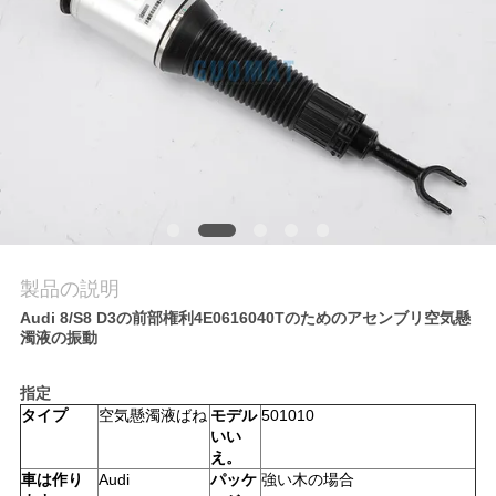
質
管
理
私
達
に
製品の説明
連
Audi 8/S8 D3の前部権利4E0616040Tのためのアセンブリ空気懸
濁液の振動
絡
し
指定
タイプ
空気懸濁液ばね
モデル
501010
な
いい
え。
さ
車は作り
Audi
パッケ
強い木の場合