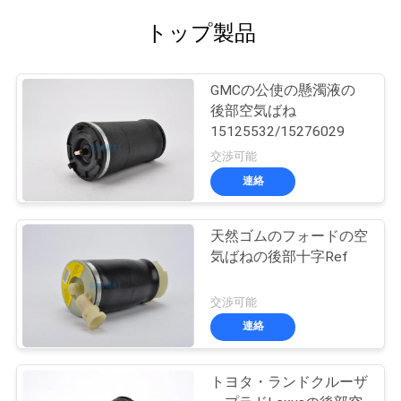
トップ製品
GMCの公使の懸濁液の
後部空気ばね
15125532/15276029
交渉可能
連絡
天然ゴムのフォードの空
気ばねの後部十字Ref
交渉可能
連絡
トヨタ・ランドクルーザ