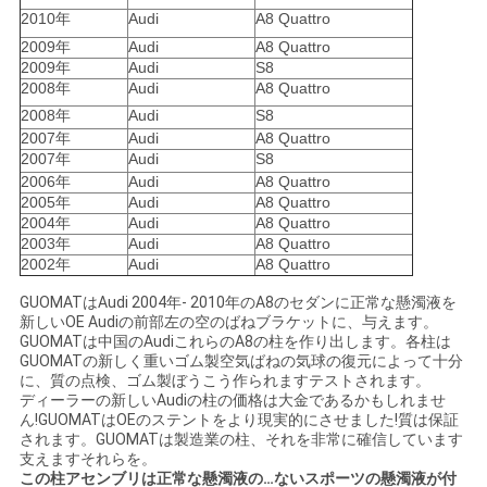
2010年
Audi
A8 Quattro
地
2009年
Audi
A8 Quattro
2009年
Audi
S8
図
2008年
Audi
A8 Quattro
2008年
Audi
S8
2007年
Audi
A8 Quattro
PRIVACY
2007年
Audi
S8
2006年
Audi
A8 Quattro
POLICY
2005年
Audi
A8 Quattro
2004年
Audi
A8 Quattro
2003年
Audi
A8 Quattro
2002年
Audi
A8 Quattro
GUOMATはAudi 2004年- 2010年のA8のセダンに正常な懸濁液を
新しいOE Audiの前部左の空のばねブラケットに、与えます。
GUOMATは中国のAudiこれらのA8の柱を作り出します。各柱は
GUOMATの新しく重いゴム製空気ばねの気球の復元によって十分
に、質の点検、ゴム製ぼうこう作られますテストされます。
ディーラーの新しいAudiの柱の価格は大金であるかもしれませ
ん!GUOMATはOEのステントをより現実的にさせました!質は保証
されます。GUOMATは製造業の柱、それを非常に確信しています
支えますそれらを。
この柱アセンブリは正常な懸濁液の…ないスポーツの懸濁液が付