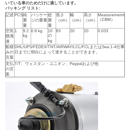
いている車のためだけに適しています。
パッキング リスト:
記述
PCS
純
パッケー
総
長さ
幅
高さ
Measurememt
（CBM）
重
ジの重量
重
（cm）
（cm）
（cm）
量
量
空気
1
9.2
0.8 kg
10
83
20
20
0.033
kg
の
懸濁
kg
液
船積
DHL/UPS/FEDEX/TNT/AIRWAY/LCL/FCLまたはSea.1-4仕事
みの
日までに明白によって達することができます。
言葉
支払
T/T、ウェスタン・ユニオン、Paypalおよび他
の言
葉