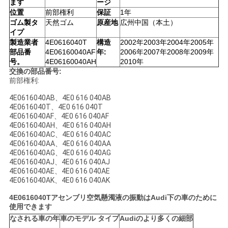
ます
ージ
位置
前部権利
保証
1年
い
ゴム製タ
天然ゴム
原産地
広州中国（本土）
イプ
製造業者
4E0616040T
構造
2002年2003年2004年2005年
引
部品番
4E06160040AF
年:
2006年2007年2008年2009年
号。
4E06160040AH
2010年
用
交換の部品番号:
前部権利:
を
4E0616040AB、4E0 616 040AB
4E0616040T、4E0 616 040T
要
4E0616040AF、4E0 616 040AF
4E0616040AH、4E0 616 040AH
求
4E0616040AC、4E0 616 040AC
4E0616040AA、4E0 616 040AA
し
4E0616040AG、4E0 616 040AG
4E0616040AJ、4E0 616 040AJ
な
4E0616040AE、4E0 616 040AE
4E0616040AK、4E0 616 040AK
さ
4E0616040Tアセンブリ空気懸濁液の振動はAudi下の車のために
使用できます
い
なされる車の年
車のモデル タイプ
Audiのより多くの細部