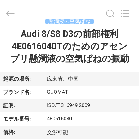
2017
-
2026
GUANGZHOU
GUOMAT
懸濁液の空気ばね
AIR
SPRING
Audi 8/S8 D3の前部権利
家
CO.
,
LTD.
4E0616040Tのためのアセン
All
Rights
Reserved.
プ
ブリ懸濁液の空気ばねの振動
ロ
ダ
起源の場所:
広東省、中国
ク
GUOMAT
ブランド名:
ト
ISO/TS16949:2009
証明:
4E0616040T
モデル番号:
私
価格:
交渉可能