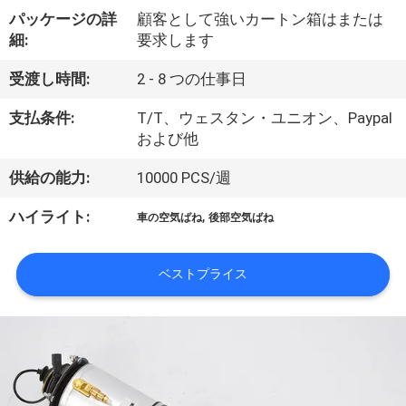
達
パッケージの詳
顧客として強いカートン箱はまたは
に
細:
要求します
つ
受渡し時間:
2 - 8 つの仕事日
い
支払条件:
T/T、ウェスタン・ユニオン、Paypal
て
および他
供給の能力:
10000 PCS/週
工
,
ハイライト:
車の空気ばね
後部空気ばね
場
旅
ベストプライス
行
品