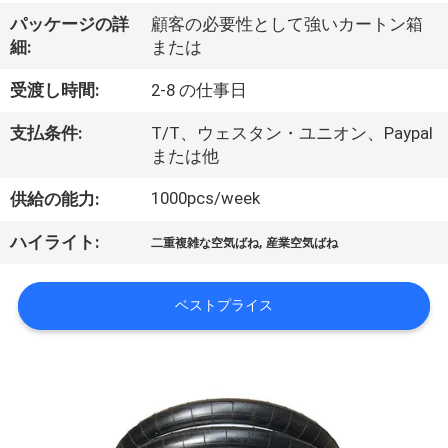
達
パッケージの詳
顧客の必要性として強いカートン箱
に
細:
または
つ
受渡し時間:
2-8 の仕事日
い
支払条件:
T/T、ウェスタン・ユニオン、Paypal
て
または他
1000pcs/week
供給の能力:
工
,
ハイライト:
二重複雑な空気ばね
産業空気ばね
場
旅
ベストプライス
行
品