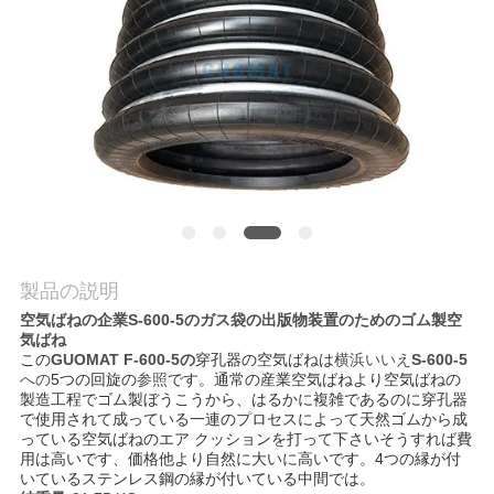
質
管
理
私
達
に
製品の説明
連
空気ばねの企業S-600-5のガス袋の出版物装置のためのゴム製空
気ばね
絡
この
GUOMAT F-600-5の
穿孔器の空気ばねは
横浜いいえ
S-600-5
への
5つの回旋の
参照
です。通常の産業空気ばねより空気ばねの
し
製造工程でゴム製ぼうこうから、はるかに複雑であるのに穿孔器
で使用されて成っている一連のプロセスによって天然ゴムから成
な
っている空気ばねのエア クッションを打って下さいそうすれば費
用は高いです、価格他より自然に大いに高いです。4つの縁が付
さ
いているステンレス鋼の縁が付いている中間では。