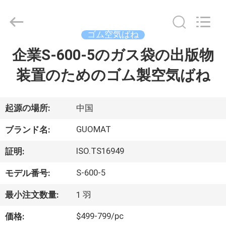
2017
-
2026
GUANGZHOU
GUOMAT
ゴム空気ばね
AIR
SPRING
企業S-600-5のガス袋の出版物
家
CO.
,
LTD.
装置のためのゴム製空気ばね
All
Rights
Reserved.
プ
ロ
起源の場所:
中国
ダ
GUOMAT
ブランド名:
ク
ISO.TS16949
証明:
ト
S-600-5
モデル番号:
最小注文数量:
1 羽
私
$499-799/pc
価格: