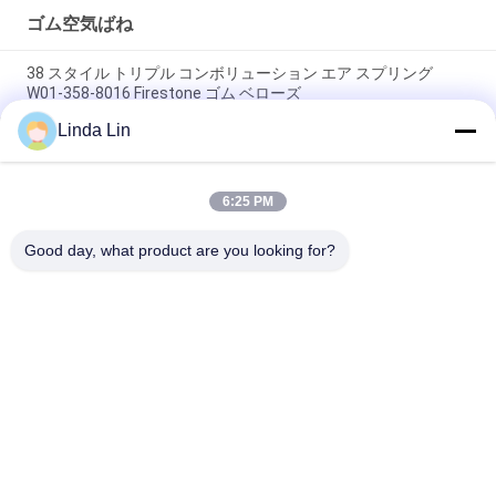
ゴム空気ばね
38 スタイル トリプル コンボリューション エア スプリング
W01-358-8016 Firestone ゴム ベローズ
Linda Lin
S-240-4 ヨコハマ 空気吹替 4つの巻き込みパンチ空気スプリン
グ
6:25 PM
W01-R58-4044 ファイアストンラバーエアスプリング 12X2 エ
アベローズ 農業機械用
Good day, what product are you looking for?
人気カテゴリ
すべて
懸濁液の空気ばね
産業空気ばね
Goodyearの空気ばね
空気懸濁液の圧縮機
メルセデスは懸濁液
BMW の空気懸濁液