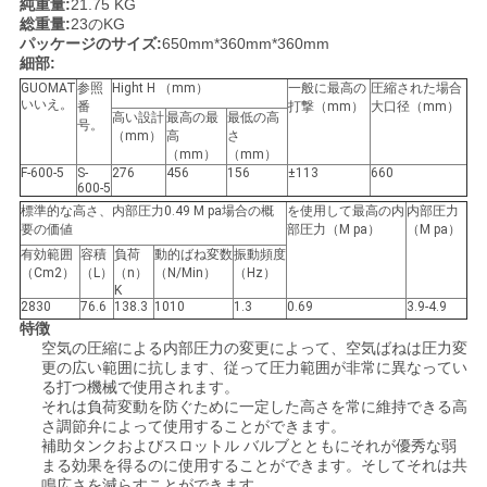
純重量:
21.75 KG
総重量:
23のKG
い
パッケージのサイズ:
650mm*360mm*360mm
細部:
GUOMAT
参照
Hight H （mm）
一般に最高の
圧縮された場合
引
いいえ。
番
打撃（mm）
大口径（mm）
高い設計
最高の最
最低の高
号。
（mm）
高
さ
用
（mm）
（mm）
F-600-5
S-
276
456
156
±113
660
600-5
を
標準的な高さ、内部圧力0.49 M pa場合の概
を使用して最高の内
内部圧力
要の価値
部圧力（M pa）
（M pa）
要
有効範囲
容積
負荷
動的ばね変数
振動頻度
（Cm2）
（L）
（n）
（N/Min）
（Hz）
求
K
2830
76.6
138.3
1010
1.3
0.69
3.9-4.9
し
特徴
空気の圧縮による内部圧力の変更によって、空気ばねは圧力変
な
更の広い範囲に抗します、従って圧力範囲が非常に異なってい
る打つ機械で使用されます。
それは負荷変動を防ぐために一定した高さを常に維持できる高
さ
さ調節弁によって使用することができます。
補助タンクおよびスロットル バルブとともにそれが優秀な弱
い
まる効果を得るのに使用することができます。そしてそれは共
鳴広さを減らすことができます。