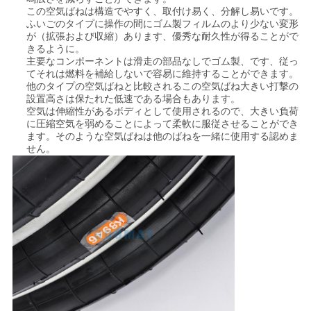
この空気ばねは構造でやすく、取付け易く、分解し易いです。
ふいごのタイプに操作の間にゴム製フィルムのより少ない変形
地
が（拡張および収縮）あります、優秀な耐久性が得ることがで
きるように。
図
主要なコンポーネントは滑走の部品なしでゴム製、です、従っ
てそれは燃料を補給しないで容易に維持することができます。
他のタイプの空気ばねと比較されるこの空気ばね大きい打撃の
設置高さは保たれた低速である場合もあります。
PRIVACY
空気は伸縮性があるボディとして使用されるので、大きい負荷
に圧縮空気を弱めることによって柔軟に服従させることができ
POLICY
ます。そのような空気ばねは他のばねを一緒に使用する認めま
せん。