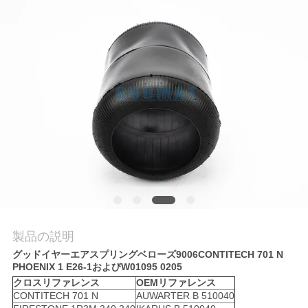
質
管
理
私
達
に
連
絡
製品の説明
し
グッドイヤーエアスプリングベローズ9006CONTITECH 701 N
PHOENIX 1 E26-1およびW01095 0205
な
クロスリファレンス
OEMリファレンス
CONTITECH 701 N
AUWARTER B 510040
さ