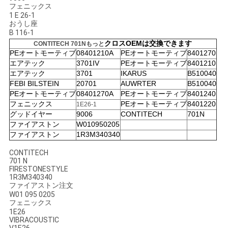
フェニックス
1 E 26-1
地
おうし座
B 116-1
図
クロスOEMは交換できます
CONTITECH 701Nもっと
PEオートモーティブ
08401210A
PEオートモーティブ
8401270
エアテック
3701IV
PEオートモーティブ
8401210
エアテック
3701
IKARUS
B510040
PRIVACY
FEBI BILSTEIN
20701
AUWRTER
B510040
POLICY
PEオートモーティブ
08401270A
PEオートモーティブ
8401240
フェニックス
PEオートモーティブ
8401220
1E26-1
グッドイヤー
9006
CONTITECH
701N
ファイアストン
W010950205
ファイアストン
1R3M340340
CONTITECH
701 N
FIRESTONESTYLE
1R3M340340
ファイアストン注文
W01 095 0205
フェニックス
1E26
VIBRACOUSTIC