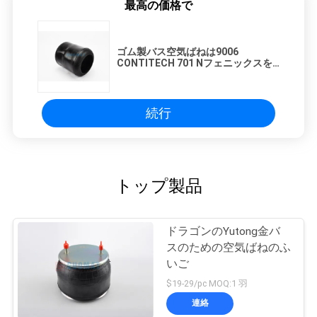
最高の価格で
ゴム製バス空気ばねは9006
CONTITECH 701 Nフェニックスを1
つのE 26-1およびW01 095 0205どな
ります
続行
トップ製品
ドラゴンのYutong金バ
スのための空気ばねのふ
いご
$19-29/pc MOQ:1 羽
連絡