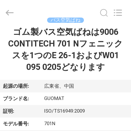
2017
-
2026
GUANGZHOU
GUOMAT
バス空気ばね
AIR
SPRING
ゴム製バス空気ばねは9006
家
CO.
,
LTD.
CONTITECH 701 Nフェニック
All
Rights
Reserved.
プ
スを1つのE 26-1およびW01
ロ
095 0205どなります
ダ
ク
起源の場所:
広東省、中国
ト
GUOMAT
ブランド名:
ISO/TS16949:2009
証明:
私
701N
モデル番号: