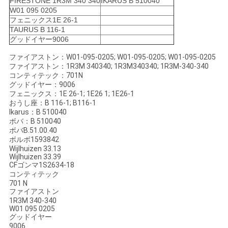
FIRESTONE 1R3M 340 340
IKARUS B 510040
W01 095 0205
い
フェニックス1E 26-1
TAURUS B 116-1
グッドイヤー9006
引
ファイアストン：W01-095-0205; W01-095-0205; W01-095-0205
ファイアストン：1R3M 340340; 1R3M340340; 1R3M-340-340
用
コンティテック：701N
グッドイヤー：9006
を
フェニックス：1E 26-1; 1E26 1; 1E26-1
おうし座：B 116-1; B116-1
要
lkarus：B 510040
ボバ：B 510040
求
ボバB.51.00.40
ボルボ1593842
Wijlhuizen 33.13
し
Wijlhuizen 33.39
CFゴンマ1S2634-18
な
コンティテック
701 N
さ
ファイアストン
1R3M 340-340
W01 095 0205
い
グッドイヤー
9006