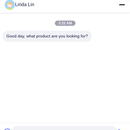
Linda Lin
金ドラゴンYutong 1T15M-2のためのW013588646 Newayバス
空気ばねのふいご
3:32 AM
天然ゴム6111300390バス空気ばねの十字の耐火石材
1R2D390360 GOODYEAR 9010
Good day, what product are you looking for?
人気カテゴリ
すべて
懸濁液の空気ばね
産業空気ばね
Goodyearの空気ばね
空気懸濁液の圧縮機
メルセデスは懸濁液
BMW の空気懸濁液
を乾燥します
の部品
Audi の空気懸濁液の
ランド ローバーの空
部品
気ばね