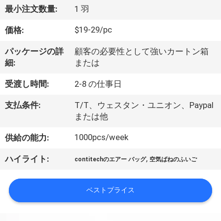
達
最小注文数量:
1 羽
に
$19-29/pc
価格:
つ
パッケージの詳
顧客の必要性として強いカートン箱
い
細:
または
て
受渡し時間:
2-8 の仕事日
支払条件:
T/T、ウェスタン・ユニオン、Paypal
工
または他
場
1000pcs/week
供給の能力:
旅
,
ハイライト:
contitechのエアー バッグ
空気ばねのふいご
行
ベストプライス
品