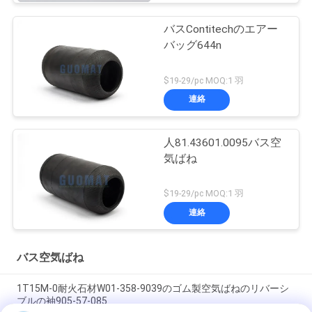
バスContitechのエアー
バッグ644n
$19-29/pc MOQ:1 羽
連絡
人81.43601.0095バス空
気ばね
$19-29/pc MOQ:1 羽
連絡
バス空気ばね
1T15M-0耐火石材W01-358-9039のゴム製空気ばねのリバーシ
ブルの袖905-57-085