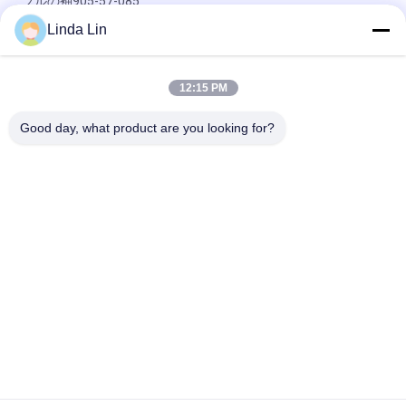
ブルの袖905-57-085
Linda Lin
金ドラゴンYutong 1T15M-2のためのW013588646 Newayバス
空気ばねのふいご
12:15 PM
天然ゴム6111300390バス空気ばねの十字の耐火石材
1R2D390360 GOODYEAR 9010
Good day, what product are you looking for?
人気カテゴリ
すべて
懸濁液の空気ばね
産業空気ばね
Goodyearの空気ばね
空気懸濁液の圧縮機
メルセデスは懸濁液
BMW の空気懸濁液
を乾燥します
の部品
Audi の空気懸濁液の
ランド ローバーの空
部品
気ばね