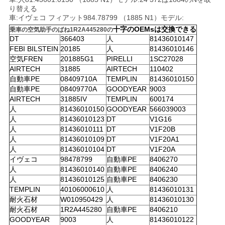
り替える
車:イヴェコ フィアット984.78799 （1885 N1）モデル:
十字のOEMsは交換できる
乗車の空気助手のばね1R2A445280の
DT
366403
人
81436010147
FEBI BILSTEIN
20185
人
81436010146
空気FREN
201885G1
PIRELLI
1SC27028
AIRTECH
31885
AIRTECH
110402
自動車PE
08409710A
TEMPLIN
81436010150
自動車PE
08409770A
GOODYEAR
9003
AIRTECH
31885IV
TEMPLIN
600174
人
81436010150
GOODYEAR
566039003
人
81436010123
DT
V1G16
人
81436010111
DT
V1F20B
人
81436010109
DT
V1F20A1
人
81436010104
DT
V1F20A
イヴェコ
98478799
自動車PE
8406270
人
81436010140
自動車PE
8406240
人
81436010125
自動車PE
8406230
TEMPLIN
40106000610
人
81436010131
耐火石材
W010950429
人
81436010130
耐火石材
1R2A445280
自動車PE
8406210
GOODYEAR
9003
人
81436010122