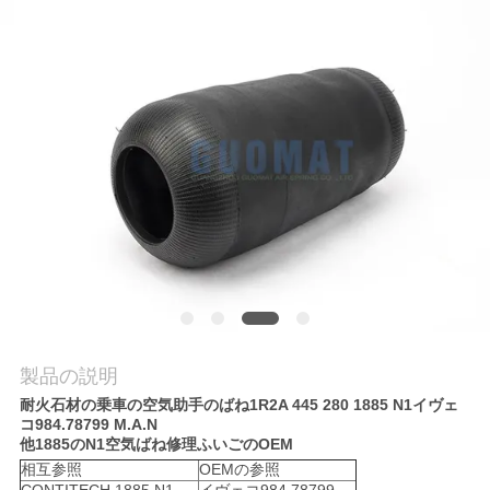
質
管
理
私
達
に
連
絡
製品の説明
し
耐火石材の乗車の空気助手のばね1R2A 445 280 1885 N1イヴェ
コ984.78799 M.A.N
な
他1885のN1空気ばね修理ふいごのOEM
相互参照
OEMの参照
さ