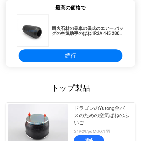
最高の価格で
耐火石材の乗車の儀式のエアー バッ
グの空気助手のばね1R2A 445 280
1885 N1イヴェコ984.78799 M.A.N
続行
トップ製品
ドラゴンのYutong金バ
スのための空気ばねのふ
いご
$19-29/pc MOQ:1 羽
連絡