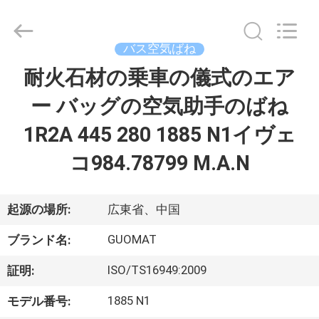
2017
-
2026
GUANGZHOU
GUOMAT
バス空気ばね
AIR
SPRING
耐火石材の乗車の儀式のエア
家
CO.
,
LTD.
ー バッグの空気助手のばね
All
Rights
Reserved.
プ
1R2A 445 280 1885 N1イヴェ
ロ
コ984.78799 M.A.N
ダ
ク
起源の場所:
広東省、中国
ト
GUOMAT
ブランド名:
ISO/TS16949:2009
証明:
私
1885 N1
モデル番号: