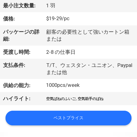
達
最小注文数量:
1 羽
に
$19-29/pc
価格:
つ
パッケージの詳
顧客の必要性として強いカートン箱
い
細:
または
て
受渡し時間:
2-8 の仕事日
支払条件:
T/T、ウェスタン・ユニオン、Paypal
工
または他
場
1000pcs/week
供給の能力:
旅
,
ハイライト:
空気ばねのふいご
空気助手のばね
行
ベストプライス
品