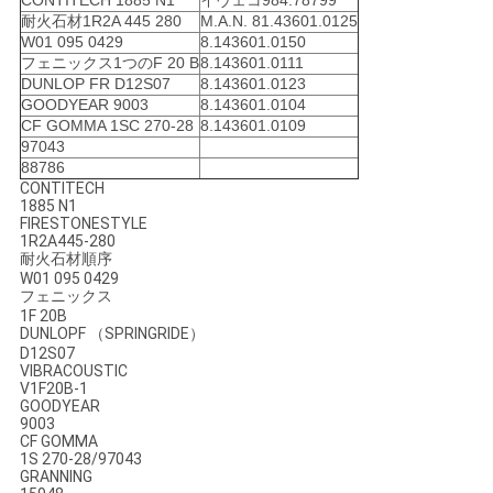
CONTITECH 1885 N1
イヴェコ984.78799
耐火石材1R2A 445 280
M.A.N. 81.43601.0125
い
W01 095 0429
8.143601.0150
フェニックス1つのF 20 B
8.143601.0111
DUNLOP FR D12S07
8.143601.0123
引
GOODYEAR 9003
8.143601.0104
CF GOMMA 1SC 270-28
8.143601.0109
97043
用
88786
CONTITECH
を
1885 N1
FIRESTONESTYLE
要
1R2A445-280
耐火石材順序
W01 095 0429
求
フェニックス
1F 20B
し
DUNLOPF （SPRINGRIDE）
D12S07
な
VIBRACOUSTIC
V1F20B-1
GOODYEAR
さ
9003
CF GOMMA
い
1S 270-28/97043
GRANNING