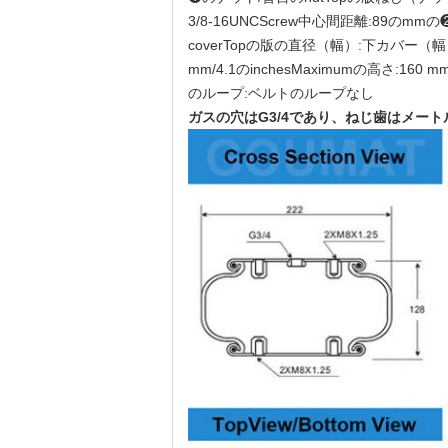
3/8-16UNCScrew中心間距離:89のmmの
coverTopの版の直径（幅）:下カバー（幅）の1
mm/4.1のinchesMaximumの高さ:1
のループ:ベルトのループなし
ガスの穴はG3/4であり、
ねじ歯はメート