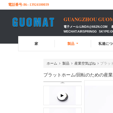
電話番号:
86--13924100039
GUANGZHOU GUOMAT
電子メール:LINDA@662N.COM 暴徒
WECHAT:AIRSPRINGG SKYPE:
家
製品
私達につ
ホーム
製品
産業空気ばね
プラット
プラットホーム/回転のための産業空気