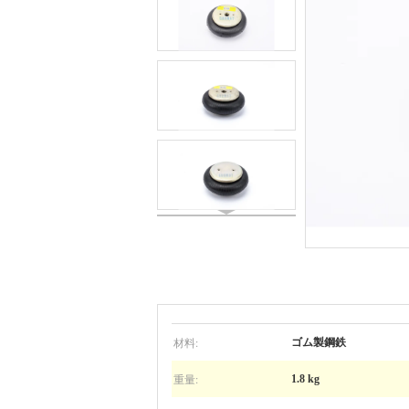
材料:
ゴム製鋼鉄
重量:
1.8 kg