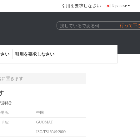
引用を要求しなさい
Japanese
なさい
引用を要求しなさい
を台に置きます
す
の詳細:
場所:
中国
ド名:
GUOMAT
ISO/TS16949:2009