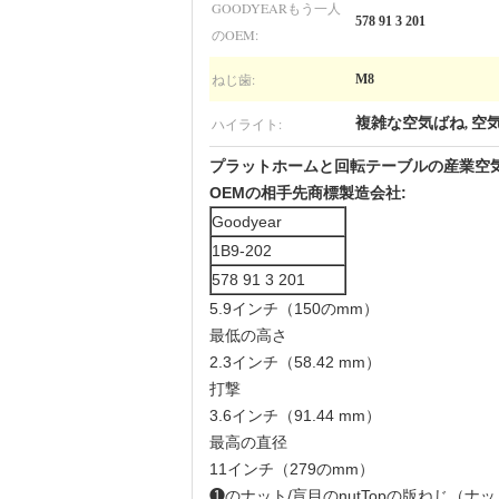
GOODYEARもう一人
578 91 3 201
のOEM:
ねじ歯:
M8
ハイライト:
複雑な空気ばね
空
,
プラットホームと回転テーブルの産業空気ばねG
OEMの相手先商標製造会社:
Goodyear
1B9-202
578 91 3 201
5.9インチ（150のmm）
最低の高さ
2.3インチ（58.42 mm）
打撃
3.6インチ（91.44 mm）
最高の直径
11インチ（279のmm）
❶のナット/盲目のnutTopの版ねじ（ナット