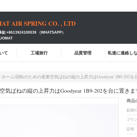
 AIR SPRING CO. , LTD
:+8613924100039 （WHATSAPP）
GUOMAT
いて
工場旅行
品質管理
私達に連絡し
ホーム/回転のための産業空気ばねの縦の上昇力はGoodyear 1B9-202
ばねの縦の上昇力はGoodyear 1B9-202を台に置きま
商品
起源の
ブラン
証明: