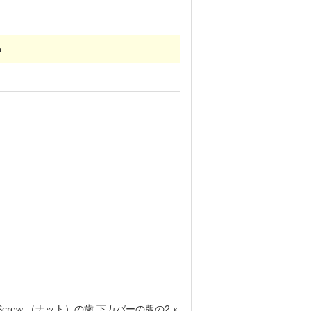
m
Screw （ナット）の歯:下カバーの版の2 x