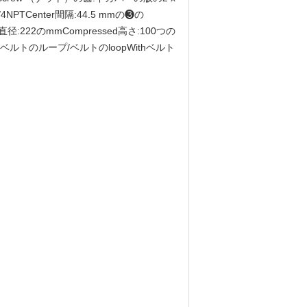
NPTCenter間隔:44.5 mmの❸の
直径:222のmmCompressed高さ:100つの
な❻ベルトのループ/ベルトのloopWithベルト