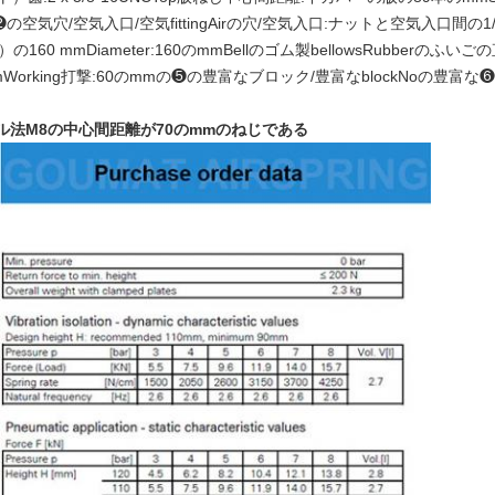
❷の空気穴/空気入口/空気fittingAirの穴/空気入口:ナットと空気入口間の1/4
60 mmDiameter:160のmmBellのゴム製bellowsRubberのふいごの
60 mmWorking打撃:60のmmの❺の豊富なブロック/豊富なblockNoの豊富
ル法M8の中心間距離が70のmmのねじである