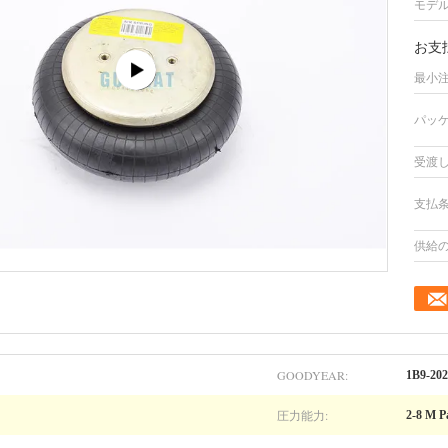
モデル
お支
最小注
パッケ
受渡し
支払条
供給の
GOODYEAR:
1B9-202
圧力能力:
2-8 M P