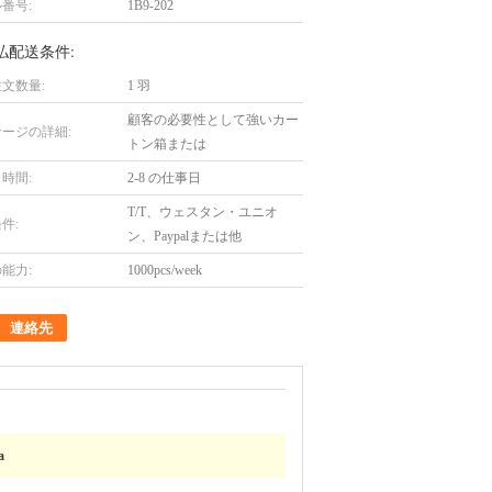
番号:
1B9-202
払配送条件:
文数量:
1 羽
顧客の必要性として強いカー
ージの詳細:
トン箱または
時間:
2-8 の仕事日
T/T、ウェスタン・ユニオ
件:
ン、Paypalまたは他
能力:
1000pcs/week
連絡先
a