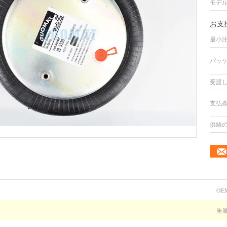
モデル
お支
最小注
パッケ
受渡し
支払条
供給の
OE
重量