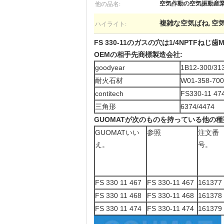
他の品名:
空気作動の空気振動産
ハイライト:
複雑な空気ばね
空
,
FS 330-11のガスの穴は1/4NPTFねじ
OEMの相手先商標製造会社:
goodyear
1B12-300/31
耐火石材
W01-358-70
contitech
FS330-11 47
三角形
6374/4474
GUOMATが次のものを持っている他の種類のF
GUOMATいい
参照
注文番
え。
号。
FS 330 11 467
FS 330-11 467
161377
FS 330 11 468
FS 330-11 468
161378
FS 330 11 474
FS 330-11 474
161379