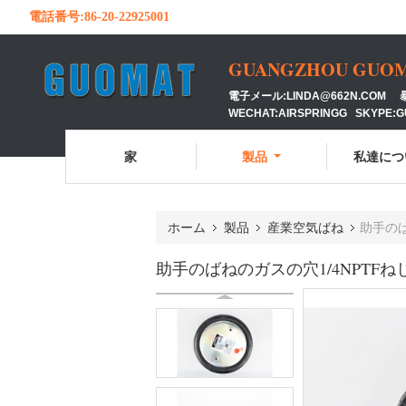
電話番号:
86-20-22925001
GUANGZHOU GUOMAT
電子メール:LINDA@662N.COM 暴徒
WECHAT:AIRSPRINGG SKYPE:
家
製品
私達につ
ホーム
製品
産業空気ばね
助手のば
助手のばねのガスの穴1/4NPTFね