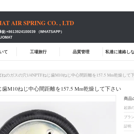
 AIR SPRING CO. , LTD
:+8613924100039 （WHATSAPP）
GUOMAT
いて
工場旅行
品質管理
私達に連絡し
ねのガスの穴1/4NPTFねじ歯M10ねじ中心間距離を157.5 Mm乾燥して
じ歯M10ねじ中心間距離を157.5 Mm乾燥して下さい
商品
起源の
ブラン
証明: