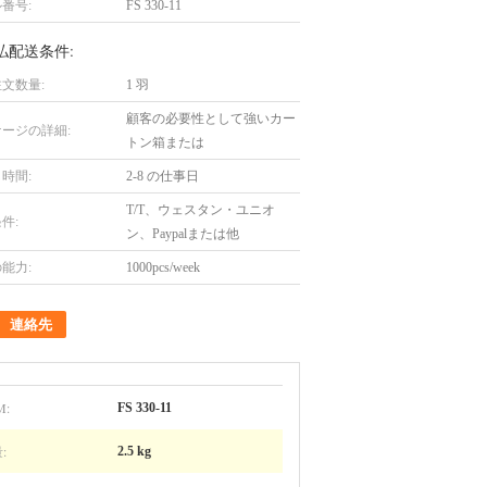
番号:
FS 330-11
払配送条件:
文数量:
1 羽
顧客の必要性として強いカー
ージの詳細:
トン箱または
時間:
2-8 の仕事日
T/T、ウェスタン・ユニオ
件:
ン、Paypalまたは他
能力:
1000pcs/week
連絡先
M:
FS 330-11
:
2.5 kg