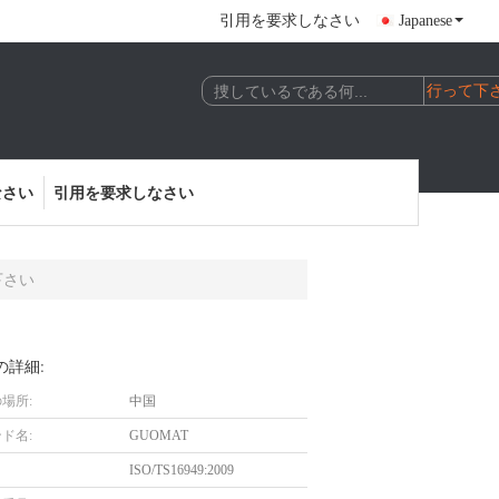
引用を要求しなさい
Japanese
なさい
引用を要求しなさい
下さい
の詳細:
場所:
中国
ド名:
GUOMAT
ISO/TS16949:2009