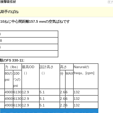
圧力
業衝撃吸収材
気助手のばね
歯M10ねじ中心間距離157.5 mmの空気ばねです
3
08
4
S 330-11:
力（lbs）
最高OD
設計高さ
高さ
Naruralの
（）
（）
frequ。[cpm]
80の
100
分
MAX
psi
つの
psi
4900
6130
12.9
5.1
2.6
6
132
4900
6130
12.9
5.1
2.6
6
132
4900
6130
12.9
5.1
2.2
6
132