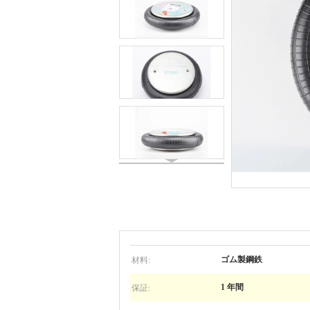
材料:
ゴム製鋼鉄
保証:
1 年間