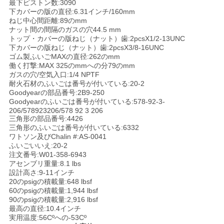
最下ピストン数:3090
下カバーの版の直径:6.31インチ/160mm
い
ねじ中心間距離:89のmm
ナット間の間隔のガスの穴44.5 mm
トップ・カバーの版ねじ（ナット）歯:2pcsX1/2-13UNC
引
下カバーの版ねじ（ナット）歯:2pcsX3/8-16UNC
ゴム製ふいごMAXの直径:262のmm
働く打撃:MAX 325のmmへの分79のmm
用
ガスの穴/空気入口:1/4 NPTF
耐火石材のふいごは番号が付いている:20-2
を
Goodyearの部品番号:2B9-250
Goodyearのふいごは番号が付いている:578-92-3-
要
206/578923206/578 92 3 206
三角形の部品番号:4426
求
三角形のふいごは番号が付いている:6332
ワトソン及びChalin #:AS-0041
ふいごいいえ:20-2
し
注文番号:W01-358-6943
アセンブリ重量:8.1 lbs
な
設計高さ:9-11インチ
20のpsigの積載量:648 lbsf
さ
60のpsigの積載量:1,944 lbsf
90のpsigの積載量:2,916 lbsf
い
最高の直径:10.4インチ
実用温度:56Cºへの-53Cº