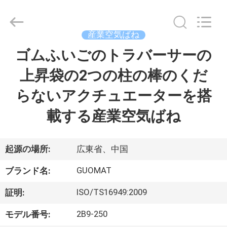
2017
-
2026
GUANGZHOU
GUOMAT
産業空気ばね
AIR
SPRING
ゴムふいごのトラバーサーの
家
CO.
,
LTD.
上昇袋の2つの柱の棒のくだ
All
Rights
Reserved.
プ
らないアクチュエーターを搭
ロ
載する産業空気ばね
ダ
ク
起源の場所:
広東省、中国
ト
GUOMAT
ブランド名:
ISO/TS16949:2009
証明:
私
2B9-250
モデル番号: