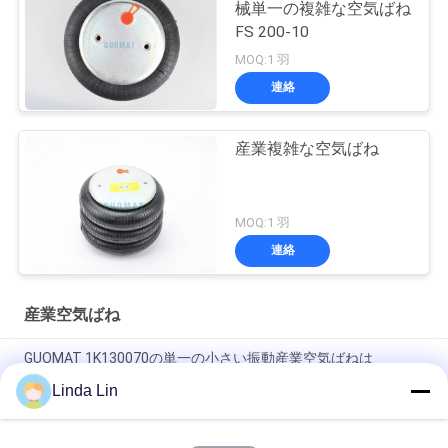
械単一の複雑な空気ばね
FS 200-10
MOQ:1 羽
連絡
産業複雑な空気ばね
MOQ:1 羽
連絡
産業空気ばね
GUOMAT 1K130070の単一の小さい振動産業空気ばねは
Goodyear 1B5-500を示します
Linda Lin
ゴム製鋼鉄EB-165-65 Festoの空気ばねのアクチュエーター
Contitech FS70-7