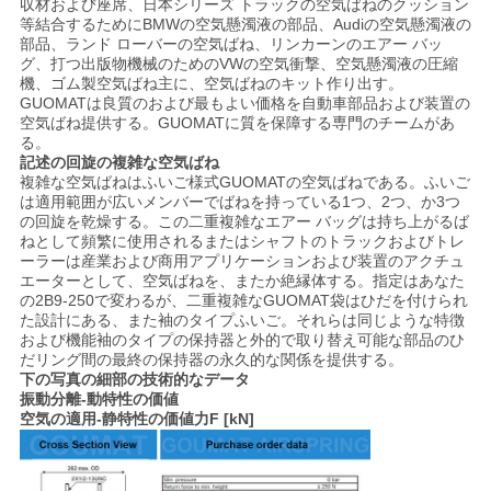
収材および座席、日本シリーズ トラックの空気ばねのクッション
等結合するためにBMWの空気懸濁液の部品、Audiの空気懸濁液の
部品、ランド ローバーの空気ばね、リンカーンのエアー バッ
グ、打つ出版物機械のためのVWの空気衝撃、空気懸濁液の圧縮
機、ゴム製空気ばね主に、空気ばねのキット作り出す。
GUOMATは良質のおよび最もよい価格を自動車部品および装置の
空気ばね提供する。GUOMATに質を保障する専門のチームがあ
る。
記述の回旋の複雑な空気ばね
複雑な空気ばねはふいご様式GUOMATの空気ばねである。ふいご
は適用範囲が広いメンバーでばねを持っている1つ、2つ、か3つ
の回旋を乾燥する。この二重複雑なエアー バッグは持ち上がるば
ねとして頻繁に使用されるまたはシャフトのトラックおよびトレ
ーラーは産業および商用アプリケーションおよび装置のアクチュ
エーターとして、空気ばねを、またか絶縁体する。指定はあなた
の2B9-250で変わるが、二重複雑なGUOMAT袋はひだを付けられ
た設計にある、また袖のタイプふいご。それらは同じような特徴
および機能袖のタイプの保持器と外的で取り替え可能な部品のひ
だリング間の最終の保持器の永久的な関係を提供する。
下の写真の細部の技術的なデータ
振動分離-動特性の価値
空気の適用-静特性の価値力F [kN]