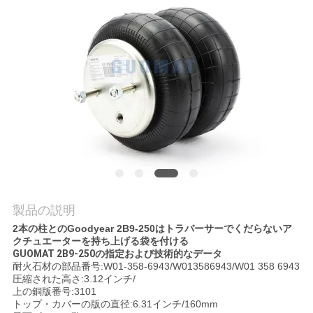
質
管
理
私
達
に
連
製品の説明
絡
2本の柱とのGoodyear 2B9-250はトラバーサーでくだらないア
クチュエーターを持ち上げる袋を付ける
し
GUOMAT 2B9-250の指定および技術的なデータ
耐火石材の部品番号:W01-358-6943/W013586943/W01 358 6943
な
圧縮された高さ:3.12インチ/
上の銅版番号:3101
さ
トップ・カバーの版の直径:6.31インチ/160mm