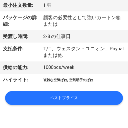
達
最小注文数量:
1 羽
に
パッケージの詳
顧客の必要性として強いカートン箱
つ
細:
または
い
受渡し時間:
2-8 の仕事日
て
支払条件:
T/T、ウェスタン・ユニオン、Paypal
または他
工
1000pcs/week
供給の能力:
場
,
ハイライト:
複雑な空気ばね
空気助手のばね
旅
行
ベストプライス
品