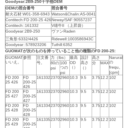
Goodyear:2B9-250十字他OEM
OEMの照合番号
照合番号
地
耐火石材:W01-358-6943
Watson&Chalin:AS-0041
Contitech:FD 200-25 426
Neway/SAF:90557237
図
Contitech::161332
V雄牛II （上昇袋）
Goodyear:2B9-250
ヴァンRaden
三角形:6332/4426
Ridewell:1003586943C
PRIVACY
Goodyear::578923206
Tuthill:6352
GUOMATが次のものを持っていること他の種類のFD 200-25:
POLICY
GUOMAT
参照
注文番
力（lbs）
最高
設計
高さ
Narural
いいえ。
の
号。
OD
高さ
80の
100
分
MAX
（）
frequ。
つの
（）
psi
[cpm]
psi
FD 200
FD
161332
2370
2960
10.3
9.5
3.75
12.2
102
25 426
200-25
426
FD 200
FD
161333
2370
2960
10.3
9.5
3.75
12.2
102
25 427
200-25
427
FD 200
FD
161334
2370
2960
10.3
9.5
3.75
12.2
102
25 428
200-25
428
FD 200
FD
161335
2370
2960
10.3
9.5
3.75
12.2
102
25 429
200-25