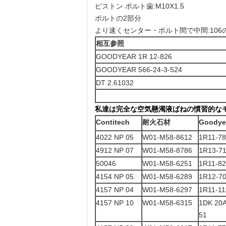
ピストン ボルト歯:M10X1.5
ボルトの2部分
より速くセンター・ボルト間で中間:106
相互参照
GOODYEAR 1R 12-826
GOODYEAR 566-24-3-524
DT 2.61032
私達は完全な空気懸濁液ばねの慣習的な
Contitech
耐火石材
Goodye
4022 NP 05
W01-M58-8612
1R11-7
4912 NP 07
W01-M58-8786
1R13-7
50046
W01-M58-6251
1R11-8
4154 NP 05
W01-M58-6289
1R12-7
4157 NP 04
W01-M58-6297
1R11-11
4157 NP 10
W01-M58-6315
1DK 20
51