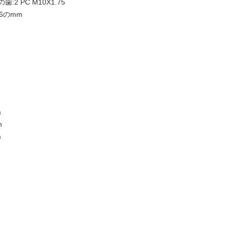
 PC M10X1.75
6のmm
m
m
m