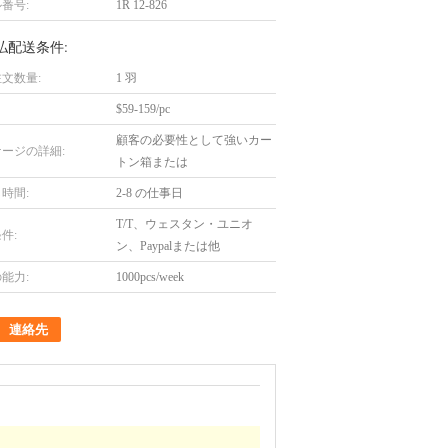
番号:
1R 12-826
払配送条件:
文数量:
1 羽
$59-159/pc
顧客の必要性として強いカー
ージの詳細:
トン箱または
時間:
2-8 の仕事日
T/T、ウェスタン・ユニオ
件:
ン、Paypalまたは他
能力:
1000pcs/week
連絡先