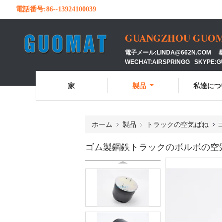
電話番号:
86--13924100039
GUANGZHOU GUOMAT
電子メール:LINDA@662N.COM 暴徒
WECHAT:AIRSPRINGG SKYPE:
家
製品
私達につ
ホーム
製品
トラックの空気ばね
ゴム製鋼鉄トラックのボルボの空気ばね頑丈な