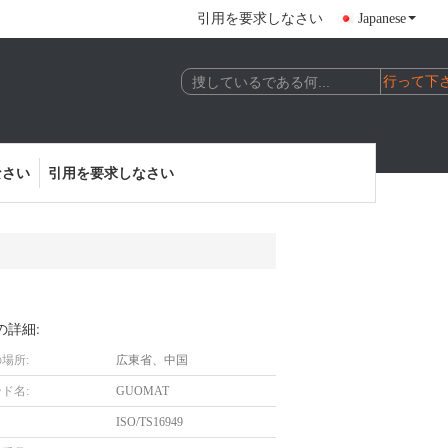
引用を要求しなさい
Japanese
なさい
引用を要求しなさい
の詳細:
場所:
広東省、中国
ド名:
GUOMAT
ISO/TS16949