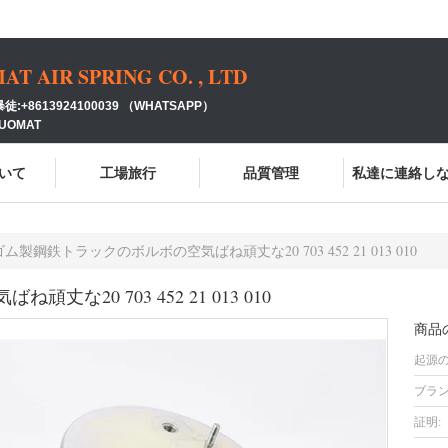
 AIR SPRING CO. , LTD
:+8613924100039 （WHATSAPP）
GUOMAT
いて
工場旅行
品質管理
私達に連絡し
ゴム製鋼鉄トラックのボルボの空気ばね頑丈な20 703 452 21 013 010
20 703 452 21 013 010
商品
起源の
ブラン
証明: