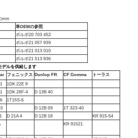
のmm
車
OEMの参照
ボルボ20 703 452
ボルボ21 057 939
ボルボ21 013 010
ボルボ21 513 836
モデルを供給します
ar
フェニックス
Dunlop FR
CF Gomma
トーラス
81
1DK 22E 9
11
1DK 28F-4
D 13B 40
26
1T15S-6
03
D 12B 09
1T 323-40
1
D 21A 4
D 12B 18
KR 915-54
A
KR 91521