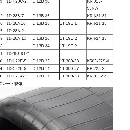
73
1DK 20C-2
D 12B 30
KR 915-
53NW
19
1D 28B-7
D 13B 36
KR 621-31
30
1D 28A 10
D 13B 25
1T 19E-1
KR 621-18
16
1D 28A-2
29
1D 28A-10
D 13B 26
1T 19E-2
KR 624-18
18
D 13B 34
1T 19E-2
61
1D28G-9121
06
1DK 22E-5
D 12B 25
1T 300-33
K505-27SM
14
1DK 22E-9
D 12B 14
1T 300-37
KR 725-28
06
1DK 21A-3
D 12B 17
1T 300-38
KR 915-54
プレート映像