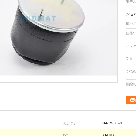
モデル
お支
最小注
価格:
パッケ
受渡し
支払条
供給の
ふいご:
566-24-3-524
DT:
2.61032