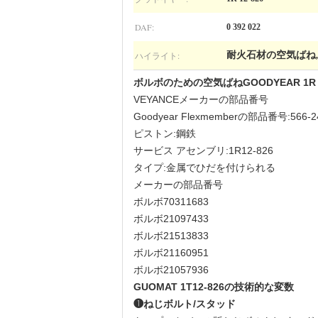
DAF:
0 392 022
ハイライト:
耐火石材の空気ばね
ボルボのための空気ばねGOODYEAR 1R 12-8
VEYANCEメーカーの部品番号
Goodyear Flexmemberの部品番号:566-24-3
ピストン:鋼鉄
サービス アセンブリ:1R12-826
タイプ:金属でひだを付けられる
メーカーの部品番号
ボルボ70311683
ボルボ21097433
ボルボ21513833
ボルボ21160951
ボルボ21057936
GUOMAT 1T12-826の
技術的な変数
❶ねじボルト/スタッド