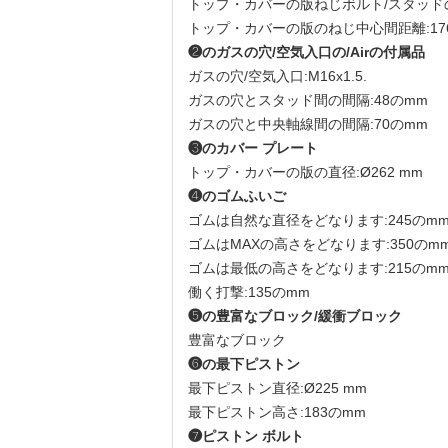
トップ・カバーの版ねじボルト/スタッドの歯:2
トップ・カバーの版のねじ中心間距離:17
❷のガスの穴/空気入口の/Airの付属品
ガスの穴/空気入口:M16x1.5.
ガスの穴とスタッド間の間隔:48のmm
ガスの穴と中央軸線間の間隔:70のmm
❸のカバー プレート
トップ・カバーの版の直径:Ø262 mm
❹のゴムふいご
ゴムは自然な直径をどなります:245のm
ゴムはMAXの高さをどなります:350のm
ゴムは最低の高さをどなります:215のm
働く打撃:135のmm
❺の豊富なブロック/緩衝ブロック
豊富なブロック
❻の最下ピストン
最下ピストン直径:Ø225 mm
最下ピストン高さ:183のmm
❼ピストン ボルト