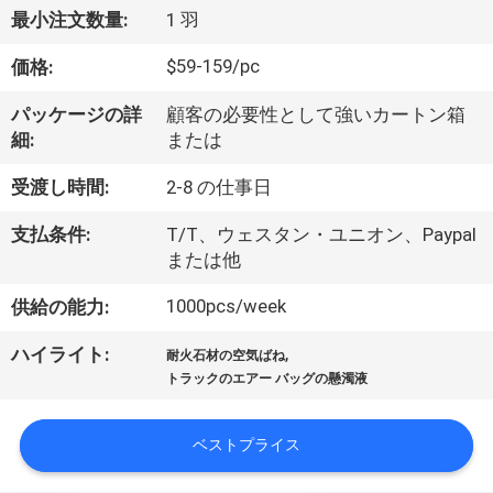
達
最小注文数量:
1 羽
に
$59-159/pc
価格:
つ
パッケージの詳
顧客の必要性として強いカートン箱
い
細:
または
て
受渡し時間:
2-8 の仕事日
支払条件:
T/T、ウェスタン・ユニオン、Paypal
工
または他
場
1000pcs/week
供給の能力:
旅
,
ハイライト:
耐火石材の空気ばね
行
トラックのエアー バッグの懸濁液
ベストプライス
品