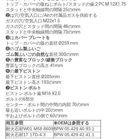
トップ・カバーの版ねじボルト/スタッドの歯:2 PC M 12X1.75
い
スタッドと中央軸線間の間隔:25のmm
❷は穴/空気入口に/Airの付属品ガスを供給する
ガスの穴/空気入口:M22x1.5.
ガスの穴とスタッド間の間隔:48のmm
引
スタッドと中央軸線間の間隔:73のmm
❸は
カバー プレートを
用
トップ・カバーの版の直径:Ø259 mm
❹の
ゴム製ふいご
を
ゴム製ふいごの自然な
直径:300のmm
❺の
豊富なブロック/緩衝ブロック
豊富なブロックの高さ:41mm
要
❻の
最下ピストン
最下ピストン直径:Ø205mm
求
最下ピストン高さ:193のmm
❼
ピストン ボルト
し
ピストン ボルト歯:M16 X2.0
ボルトの6部分
な
センター・ボルト間の中間の内部:70のmm
最も近いボルトの中:20のmm
中およびボルトの側で:60のmm
さ
相互参照
OEMは参照する
車
い
耐火石材W01 M58 8609
BPW:05.429.40.93.1
耐火石材1T 17D-4.3
BPW 05.429.42.41.1