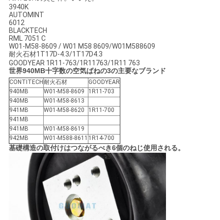
3940K
AUTOMINT
6012
BLACKTECH
RML 7051 C
W01-M58-8609 / W01 M58 8609/W01M588609
耐火石材1T17D-4.3/1T17D4.3
GOODYEAR 1R11-763/1R11763/1R11 763
世界940MB十字数の空気ばねの3の主要なブランド
CONTITECH
耐火石材
GOODYEAR
940MB
W01-M58-8609
1R11-703
940MB
W01-M58-8613
941MB
W01-M58-8620
1R11-700
941MB
941MB
W01-M58-8619
942MB
W01-M588-8611
1R14-700
基礎構造の取付けはつながるべき6個のねじ使用される。