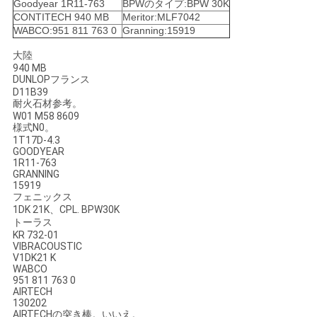
Goodyear 1R11-763
BPWのタイプ:BPW 30K
CONTITECH 940 MB
Meritor:MLF7042
地
WABCO:951 811 763 0
Granning:15919
図
大陸
940 MB
DUNLOPフランス
D11B39
PRIVACY
耐火石材参考。
W01 M58 8609
POLICY
様式N0。
1T17D-4.3
GOODYEAR
1R11-763
GRANNING
15919
フェニックス
1DK 21K、CPL. BPW30K
トーラス
KR 732-01
VIBRACOUSTIC
V1DK21 K
WABCO
951 811 763 0
AIRTECH
130202
AIRTECHの突き棒。いいえ。