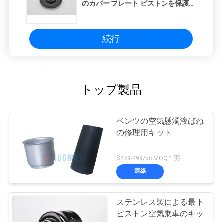
のカバー プレート ピストンを保護す
る豊富なブロックが付いている295
のエアー バッグ
続行
トップ製品
ベンツの空気懸濁液ばね
の修理用キット
$459-499/pc MOQ:1 羽
連絡
ステンレス製による最下
ピストン空気乗車のキッ