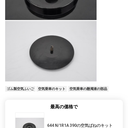
ゴム製空気ふいご
空気乗車のキット
空気乗車の懸濁液の部品
最高の価格で
644 N/1R1A 390の空気ばねのキット