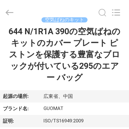
2017
-
2026
GUANGZHOU
GUOMAT
空気ばねのキット
AIR
SPRING
644 N/1R1A 390の空気ばねの
家
CO.
,
LTD.
キットのカバー プレート ピ
All
Rights
Reserved.
プ
ストンを保護する豊富なブロ
ロ
ックが付いている295のエア
ダ
ー バッグ
ク
ト
起源の場所:
広東省、中国
GUOMAT
ブランド名:
私
ISO/TS16949:2009
証明: