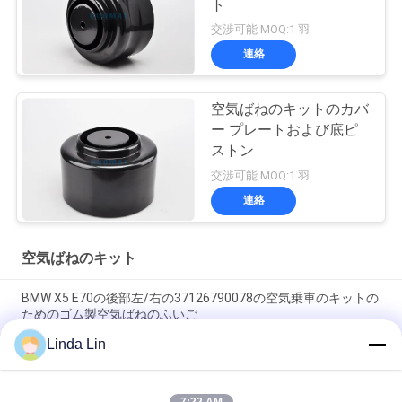
ト
交渉可能 MOQ:1 羽
連絡
空気ばねのキットのカバ
ー プレートおよび底ピ
ストン
交渉可能 MOQ:1 羽
連絡
空気ばねのキット
BMW X5 E70の後部左/右の37126790078の空気乗車のキットの
ためのゴム製空気ばねのふいご
Linda Lin
空気ばねはVibracousticの最下ピストン/カバー プレート
V1E26a/V 1 E 26 Aを分けます