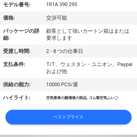
達
1R1A 390 295
モデル番号:
に
価格:
交渉可能
つ
パッケージの詳
顧客として強いカートン箱はまたは
い
細:
要求します
て
受渡し時間:
2 - 8 つの仕事日
支払条件:
T/T、ウェスタン・ユニオン、Paypal
工
および他
場
供給の能力:
10000 PCS/週
旅
,
ハイライト:
空気乗車の懸濁液の部品
ゴム製空気ふいご
行
ベストプライス
品