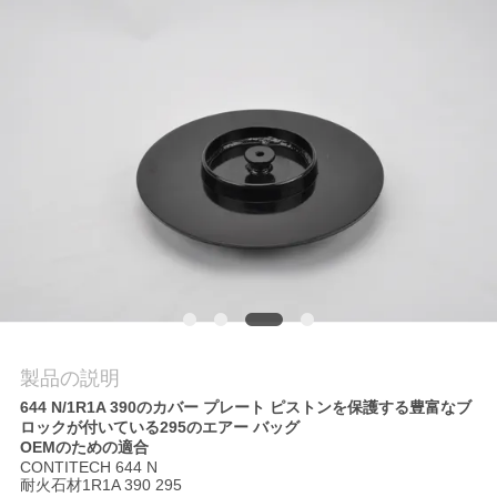
質
管
理
私
達
に
連
絡
製品の説明
し
644 N/1R1A 390のカバー プレート ピストンを保護する豊富なブ
ロックが付いている295のエアー バッグ
な
OEMのための適合
CONTITECH 644 N
さ
耐火石材1R1A 390 295