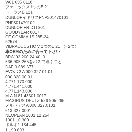
W01 095 0118
フェニックス1つのE 21
い
トーラスB 121
DUNLOPイギリスPNP301470101
PNP301470102
DUNLOP FR D11S01
引
GOODYEAR 8017
CF GOMMA 1S 285-24
用
92574
VIBRACOUSTIC V 1つのE 21 （- 2つ）
を
車OEMのために合って下さい
BPW 02.200.24.40 .0
536 905 265をバスで運ぶこと
要
DAF 0 689 677
EVOバスA 000 327 01 01
求
000 328 00 01
4.771.170.000
4.771.441.000
し
4.771.143.000
M.A.N.81.43601.0017
な
MAGIRUS-DEUTZ 536 905 265
メルセデスA 000.327.0101
さ
613 327 0001
NEOPLAN 1001 12 254
1001 10 300
い
ボルボ1 134 445
1 199 893