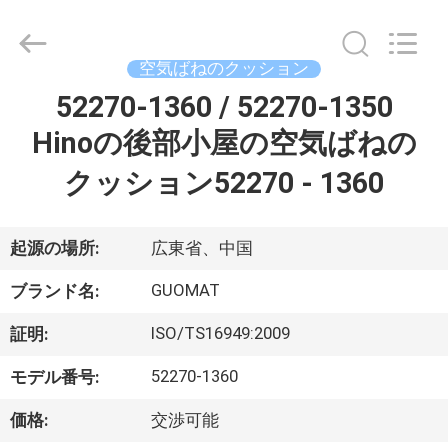
2017
-
2026
GUANGZHOU
GUOMAT
空気ばねのクッション
AIR
SPRING
52270-1360 / 52270-1350
家
CO.
,
LTD.
Hinoの後部小屋の空気ばねの
All
Rights
Reserved.
プ
クッション52270 - 1360
ロ
起源の場所:
広東省、中国
ダ
GUOMAT
ク
ブランド名:
ト
ISO/TS16949:2009
証明:
52270-1360
モデル番号:
私
価格:
交渉可能