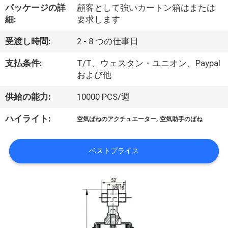
達
パッケージの詳
顧客として強いカートン箱はまたは
に
細:
要求します
つ
受渡し時間:
2 - 8 つの仕事日
い
支払条件:
T/T、ウェスタン・ユニオン、Paypal
および他
て
供給の能力:
10000 PCS/週
工
,
ハイライト:
空気ばねのアクチュエーター
空気助手のばね
場
ベストプライス
旅
行
品