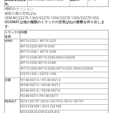
号。
い
HINOのクッション
後部小屋の空気ばね
OEM NO:52270-1360/52270-1350/52270 1350/522701350
GUOMATは他の種類のトラックの空気ばねの衝撃を作り出しま
引
す:
トラックの
OE数
用
名前
HINO
49710-2222 / 49710 2222
を
49710-2253/49710-3365
49710-3340 / 49710 3340
要
49710-3340/49710-3300/S50CO-E0020
49710-3350/49710-3340F
求
49710-3363/49710-2250/49710-2251/S50CO-E0030
52270-1350 / 52270 1350
し
日産
95148-00Z14 / 95148 00Z14
な
95246-00Z12 / 95246 00Z12
95246-00Z16 / 95246 00Z16
さ
95248-00Z11/95148-00Z11
RENULT
5010-130-797 /5010-130-797G /5010 130 797
い
5010-228-908 / 5010 228 908
5010-628-414,5010-629-414