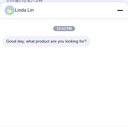
の小屋の空気バネ秤
Linda Lin
95148-00Z17小屋の空気ばねの日産Yudiのライオンの前部空気
衝撃吸収材
10:43 PM
日産は運転者のための袖のタイプ圧延の丸い突出部の空気ばね
のクッションに『Sの座席95148-00Z11向かいます
Good day, what product are you looking for?
人気カテゴリ
すべて
懸濁液の空気ばね
産業空気ばね
Goodyearの空気ばね
空気懸濁液の圧縮機
メルセデスは懸濁液
BMW の空気懸濁液
を乾燥します
の部品
Audi の空気懸濁液の
ランド ローバーの空
部品
気ばね