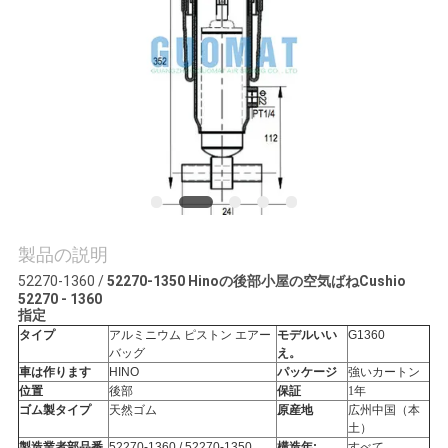
質
管
理
私
達
に
製品の説明
連
52270-1360 /
52270-1350 Hinoの後部小屋の空気ばねCushio
52270 - 1360
絡
指定
タイプ
アルミニウム ピストン
エアー
モデルいい
G
1360
し
バッグ
え。
車は作ります
HINO
パッケージ
強いカートン
位置
後部
保証
1年
な
ゴム製タイプ
天然ゴム
原産地
広州中国（本
土）
さ
製造業者部品番
52270-1360 / 52270-1350
構造年:
すべて