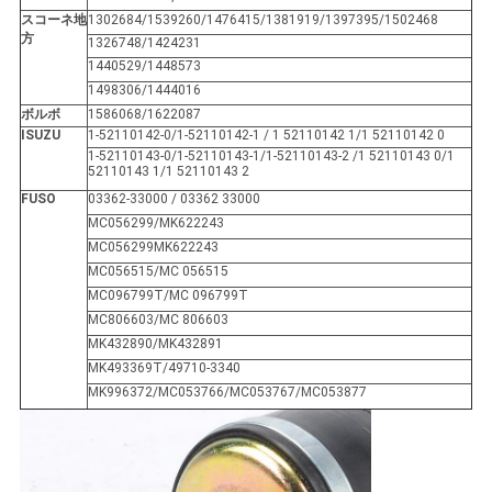
スコーネ地
1302684/1539260/1476415/1381919/1397395/1502468
方
地
1326748/1424231
1440529/1448573
図
1498306/1444016
ボルボ
1586068/1622087
ISUZU
1-52110142-0/1-52110142-1 / 1 52110142 1/1 52110142 0
1-52110143-0/1-52110143-1/1-52110143-2 /1 52110143 0/1
PRIVACY
52110143 1/1 52110143 2
POLICY
FUSO
03362-33000 / 03362 33000
MC056299/MK622243
MC056299MK622243
MC056515/MC 056515
MC096799T/MC 096799T
MC806603/MC 806603
MK432890/MK432891
MK493369T/49710-3340
MK996372/MC053766/MC053767/MC053877