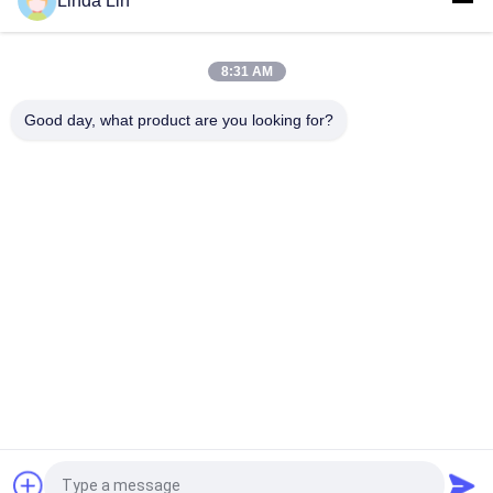
Linda Lin
空気ばねはVibracousticの最下ピストン/カバー プレート
V1E26a/V 1 E 26 Aを分けます
8:31 AM
37106784381 BMWのためのゴム製懸濁液のエアー バッグ5 GT
のF07/F11後部
Good day, what product are you looking for?
人気カテゴリ
すべて
懸濁液の空気ばね
産業空気ばね
Goodyearの空気ばね
空気懸濁液の圧縮機
メルセデスは懸濁液
BMW の空気懸濁液
を乾燥します
の部品
Audi の空気懸濁液の
ランド ローバーの空
部品
気ばね
見積依頼