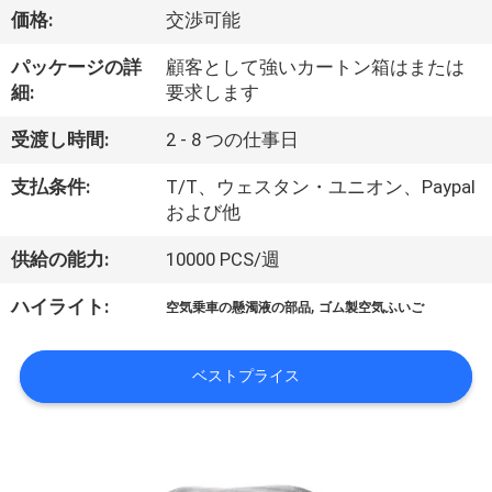
達
価格:
交渉可能
に
パッケージの詳
顧客として強いカートン箱はまたは
つ
細:
要求します
い
受渡し時間:
2 - 8 つの仕事日
て
支払条件:
T/T、ウェスタン・ユニオン、Paypal
および他
工
供給の能力:
10000 PCS/週
場
,
ハイライト:
空気乗車の懸濁液の部品
ゴム製空気ふいご
旅
行
ベストプライス
品