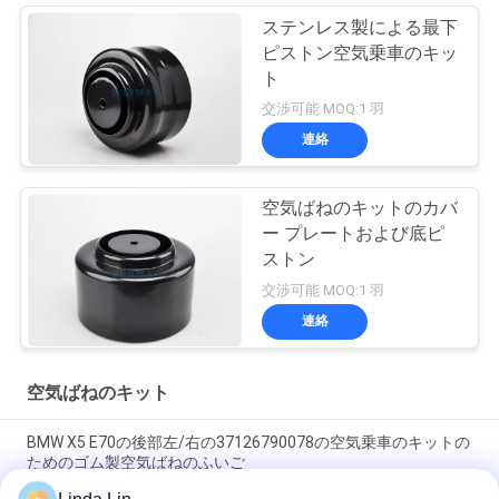
ステンレス製による最下
ピストン空気乗車のキッ
ト
交渉可能 MOQ:1 羽
連絡
空気ばねのキットのカバ
ー プレートおよび底ピ
ストン
交渉可能 MOQ:1 羽
連絡
空気ばねのキット
BMW X5 E70の後部左/右の37126790078の空気乗車のキットの
ためのゴム製空気ばねのふいご