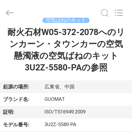
2017
-
2026
GUANGZHOU
GUOMAT
空気ばねのキット
AIR
SPRING
耐火石材W05-372-2078へのリ
家
CO.
,
LTD.
ンカーン・タウンカーの空気
All
Rights
Reserved.
プ
懸濁液の空気ばねのキット
ロ
3U2Z-5580-PAの参照
ダ
ク
起源の場所:
広東省、中国
ト
GUOMAT
ブランド名:
ISO/TS16949:2009
証明:
私
3U2Z-5580-PA
モデル番号: