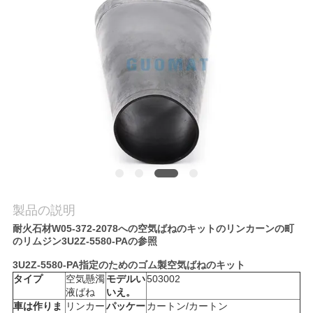
質
管
理
私
達
に
連
製品の説明
絡
耐火石材W05-372-2078への空気ばねのキットのリンカーンの町
のリムジン3U2Z-5580-PAの参照
し
3U2Z-5580-PA指定のためのゴム製空気ばねのキット
な
タイプ
空気懸濁
モデルい
503002
液ばね
いえ。
さ
車は作りま
リンカー
パッケー
カートン/カートン