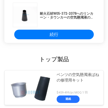
耐火石材W05-372-2078へのリンカ
ーン・タウンカーの空気懸濁液の空
気ばねのキット3U2Z-5580-PAの参
照
続行
トップ製品
ベンツの空気懸濁液ばね
の修理用キット
$459-499/pc MOQ:1 羽
連絡