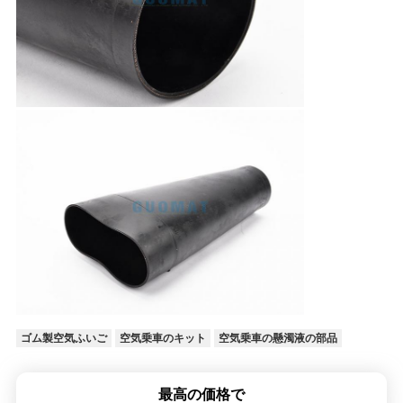
地
図
PRIVACY
POLICY
ゴム製空気ふいご
空気乗車のキット
空気乗車の懸濁液の部品
最高の価格で