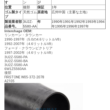
す
ン
ジ
い
位置
後部
保証
1年
ゴム製タイ
天然ゴム
原産地
広州中国（主要な土地）
プ
製造業者部
3U2Z-
年
1990年1991年1992年1993年1994
引
品番号。
5580-AA
年1995年1996年1997年
Interchage OEM:
用
リンカーン・タウンカー
1990-1997年（5.0の4.6リットルV8）
を
1992-2007年（4.6リットルV8）
フォード・クラウンビクトリア
1997-2002年（4.6リットルV8）
要
3U2Z-5580-PA
3U2Z-5580-BA
求
3U2Z-5580-AA
6W1Z5560AA
し
後部
FIRSTONE W05-372-2078
A2105
な
さ
い