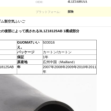
OEM:
4L1Z5A891AA
プラットフォーム:
探険
ゴム製空気ふいご
士の後部によって残される3L1Z18125AB 1構成部分
GUOMATいい
503016
え。
パッケージ
カートン/カートン
保証
1年
原産地
広州中国（Mailland）
18125AB
年
2007年2008年2009年2010年2011
年