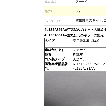
車が確認:
フォード
モデル:
フォード
ハイライト:
空気乗車のキット
,
4L1Z5A891AA空気ばねのキットの操縦
4L1Z5A891AA空気ばねのキットの指定
タイプ
空気懸濁液ばね袋
車は作ります
フォード
位置
後部左
ゴム製タイプ
天然ゴム
製造業者部品番
6L1Z18A099DA 3L1Z
号。
4L1Z5A891AA