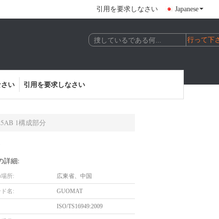
引用を要求しなさい
Japanese
なさい
引用を要求しなさい
5AB 1構成部分
分
の詳細:
場所:
広東省、中国
ド名:
GUOMAT
ISO/TS16949:2009