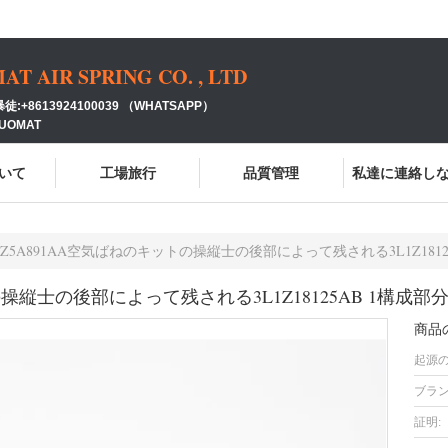
 AIR SPRING CO. , LTD
:+8613924100039 （WHATSAPP）
GUOMAT
いて
工場旅行
品質管理
私達に連絡し
1Z5A891AA空気ばねのキットの操縦士の後部によって残される3L1Z1812
の操縦士の後部によって残される3L1Z18125AB 1構成部
商品
起源の
ブラン
証明: