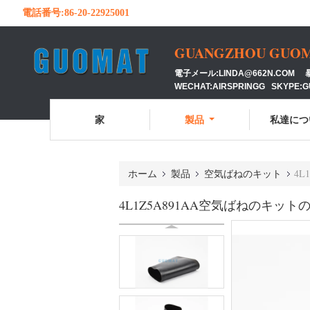
電話番号:
86-20-22925001
GUANGZHOU GUOMAT
電子メール:LINDA@662N.COM 暴徒
WECHAT:AIRSPRINGG SKYPE:
家
製品
私達につ
ホーム
製品
空気ばねのキット
4L
4L1Z5A891AA空気ばねのキット