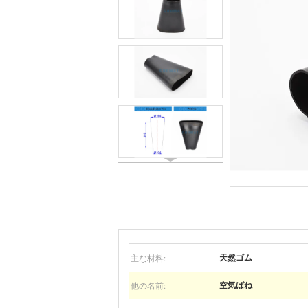
主な材料:
天然ゴム
他の名前:
空気ばね