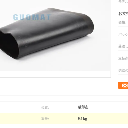
モデル
お支
価格:
パッケ
受渡し
支払条
供給の
位置:
後部左
重量:
0.4 kg