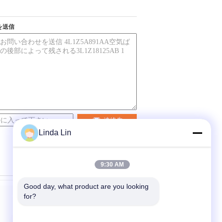
を送信
連絡先
Linda Lin
9:30 AM
Good day, what product are you looking 
for?