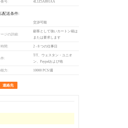
番号:
4L1Z5A891AA
払配送条件:
交渉可能
顧客として強いカートン箱は
ージの詳細:
または要求します
時間:
2 - 8 つの仕事日
T/T、ウェスタン・ユニオ
件:
ン、Paypalおよび他
能力:
10000 PCS/週
連絡先