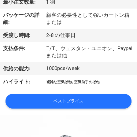
達
最小注文数量:
1 羽
に
パッケージの詳
顧客の必要性として強いカートン箱
細:
または
つ
い
受渡し時間:
2-8 の仕事日
て
支払条件:
T/T、ウェスタン・ユニオン、Paypal
または他
工
1000pcs/week
供給の能力:
場
,
ハイライト:
複雑な空気ばね
空気助手のばね
旅
ベストプライス
行
品