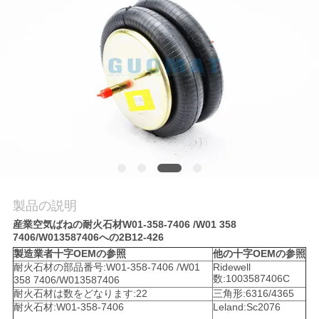
質
管
理
私
達
に
連
製品の説明
絡
産業空気ばねの耐火石材W01-358-7406 /W01 358
7406/W013587406への2B12-426
し
製造業者十字OEMの参照
他の十字OEMの参照
耐火石材の部品番号:W01-358-7406 /W01
Ridewell
数:1003587406C
な
358 7406/W013587406
耐火石材は数をどなります:22
三角形:6316/4365
耐火石材:W01-358-7406
Leland:Sc2076
さ