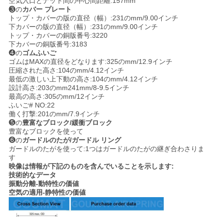
空気入口とナット間の中心間距離:157mm
❸の
カバー プレート
地
トップ・カバーの版の直径（幅）:231のmm/9.00インチ
下カバーの版の直径（幅）:231のmm/9.00インチ
トップ・カバーの銅版番号:3220
図
下カバーの銅版番号:3183
❹の
ゴムふいご
ゴムはMAXの直径をどなります:325のmm/12.9インチ
PRIVACY
圧縮された高さ:104のmm/4.12インチ
最低の激しい上下動の高さ:104のmm/4.12インチ
POLICY
設計高さ:203のmm241mm/8-9.5インチ
最高の高さ:305のmm/12インチ
ふいご# NO:22
働く打撃:201のmm/7.9インチ
❺の
豊富なブロック/緩衝ブロック
豊富なブロックを使って
❻の
ガードルのたが/ガードル リング
ガードルのたがを使って:1つはガードルのたがの継ぎ合わさりま
す
映像は情報が下記のものを含んでいることを示します:
技術的なデータ
振動分離-動特性の価値
空気の適用-静特性の価値