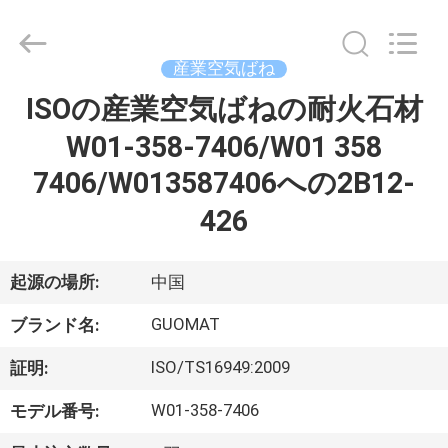
2017
-
2026
GUANGZHOU
GUOMAT
産業空気ばね
AIR
SPRING
ISOの産業空気ばねの耐火石材
家
CO.
,
LTD.
W01-358-7406/W01 358
All
Rights
Reserved.
プ
7406/W013587406への2B12-
ロ
426
ダ
起源の場所:
中国
ク
GUOMAT
ブランド名:
ト
ISO/TS16949:2009
証明:
私
W01-358-7406
モデル番号: