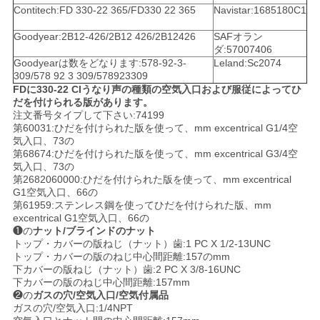
Contitech:FD 330-22 365/FD330 22 365
Navistar:1685180C1
い
Goodyear:2B12-426/2B12 426/2B12426
SAFオラン
ダ:57007406
Goodyearは数をどなります:578-92-3-
Leland:Sc2074
引
309/578 92 3 309/578923309
FDに330-22 CIうなり声の種類の空気入口および服従によってひ
用
だを付けられる版があります。
注文番号タイプして下さい:74199
を
第60031:ひだを付けられた版を使って、mm excentrical G1/4空
気入口、73の
要
第68674:ひだを付けられた版を使って、mm excentrical G3/4空
気入口、73の
第2682060000:ひだを付けられた版を使って、mm excentrical
求
G1空気入口、66の
第61959:ステンレス鋼を使ってひだを付けられた版、mm
し
excentrical G1空気入口、66の
❶の
ナット/ブラインドのナット
な
トップ・カバーの版ねじ（ナット）歯:1 PC X 1/2-13UNC
トップ・カバーの版のねじ中心間距離:157のmm
さ
下カバーの版ねじ（ナット）歯:2 PC X 3/8-16UNC
下カバーの版のねじ中心間距離:157mm
❷の
ガスの穴/空気入口/空気付属品
い
ガスの穴/空気入口:1/4NPT