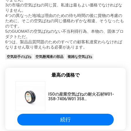
3の市場の空気ばねの同じ質、私達は最もよい価格でなければな
りません。
4つの異なった地域は理由のための待ち時間の後に貨物の考慮の
ために、そこの空気ばねの同じ価格わずかな相違、そうなったも
のです。
5のGUOMATの空気ばねのない不当利得行為、本物の、固体プロ
ダクトただ。
6つは、製品品質問題のためのすべての顧客私達変わらなければ
なりません取り替えられる必要があります。
空気助手のばね
空気懸濁液の部品
複雑な空気ばね
最高の価格で
ISOの産業空気ばねの耐火石材W01-
358-7406/W01 358
7406/W013587406への2B12-426
続行