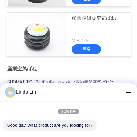
産業複雑な空気ばね
MOQ:1 羽
連絡
産業空気ばね
GUOMAT 1K130070の単一の小さい振動産業空気ばねは
Goodyear 1B5-500を示します
Linda Lin
ゴム製鋼鉄EB-165-65 Festoの空気ばねのアクチュエーター
Contitech FS70-7
2:24 PM
Vibracoustic V1B20 305mmの単一の複雑な空気ばね230116-1
Good day, what product are you looking for?
人気カテゴリ
すべて