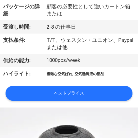
達
パッケージの詳
顧客の必要性として強いカートン箱
に
細:
または
つ
受渡し時間:
2-8 の仕事日
い
支払条件:
T/T、ウェスタン・ユニオン、Paypal
て
または他
1000pcs/week
供給の能力:
工
,
ハイライト:
複雑な空気ばね
空気懸濁液の部品
場
旅
ベストプライス
行
品