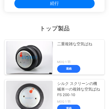
続行
トップ製品
二重複雑な空気ばね
MOQ:1 羽
連絡
シルク スクリーンの機
械単一の複雑な空気ばね
FS 200-10
MOQ:1 羽
連絡