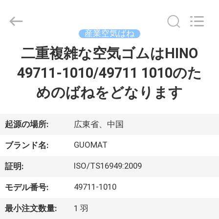
2017
-
2026
GUANGZHOU
GUOMAT
産業空気ばね
AIR
SPRING
二重複雑な空気ゴムはHINO
家
CO.
,
LTD.
49711-1010/49711 1010のた
All
Rights
Reserved.
プ
めのばねをどなります
ロ
ダ
起源の場所:
広東省、中国
ク
GUOMAT
ブランド名:
ト
ISO/TS16949:2009
証明:
49711-1010
モデル番号:
私
最小注文数量:
1 羽