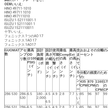
OEMいいえ:
い
HINO:49711-1010
HINO:49711 1010
HINO:497111010
ISUZU:1-52111001-1
引
ISUZU:1 52111001 1
ISUZU:1521110011
十字いいえ。
用
フェニックス:1つのAO 17
フェニックス:1AO 17
を
フェニックス:1AO17
GUOMAT
アセ
最高
設計
設計
使用
最低
最高
含
おおよその分離の
要
数
ンブ
OD
負荷
高さ
可能
Comp
Ext
ま
ーセント
@100
の高
の高
リ数
範囲
の範
な打
れ
求
PSIG
さ
さ
（ポ
囲
撃
て
（イ
（イ
（イ
ン
（イ
（イ
い
ン
し
ン
ン
ド）
ン
ン
る
分配の頻度のため
チ）
チ）
チ）
チ）
チ）
バ
の:
ン
な
435
870
1160
17
パ
CPM
CPM
の
の
ー
CPM
C
さ
2B6 530
2B6-
6.5
180 -
4.5
4.9
2.8
7.7
い
85
96
97
99
530
2,000
-
い
い
6.5
え
2B6 531
2B6-
6.5
180 -
4.5
4.9
2.8
7.7
い
85
96
97
99