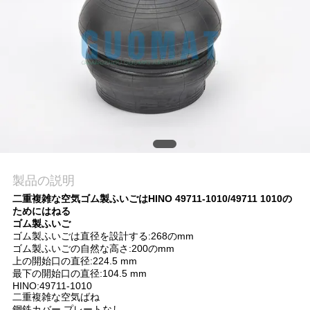
質
管
理
私
達
に
製品の説明
連
二重複雑な空気ゴム製ふいごはHINO 49711-1010/49711 1010の
ためにはねる
絡
ゴム製ふいご
ゴム製ふいごは直径を設計する:268のmm
し
ゴム製ふいごの自然な高さ:200のmm
上の開始口の直径:224.5 mm
な
最下の開始口の直径:104.5 mm
HINO:49711-1010
二重複雑な空気ばね
さ
鋼鉄カバー プレートなし。