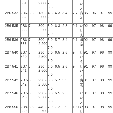
531
2,000
-
い
6.5
え
地
2B6 532
2B6-
6.5
180 -
4.5
4.3
3.4
7.7
肯
85
96
97
99
532
2,000
-
定
図
6.5
2B6 535
2B6-
7
300 -
5.0
6.3
2.8
9.1
い
92
97
98
99
535
2,200
-
い
7.0
え
PRIVACY
2B6 536
2B6-
7
300 -
5.0
5.7
3.4
9.1
肯
92
97
98
99
536
2,200
-
定
POLICY
7.0
2B7 540
2B7-
8
230 -
6.0
6.5
2.5
9
い
91
97
98
99
540
2,500
-
い
8.0
え
2B7 541
2B7-
8
230 -
6.0
6.5
2.5
9
い
91
97
98
99
541
2,500
-
い
8.0
え
2B7 542
2B7-
8
230 -
6.0
5.7
3.3
9
肯
91
97
98
99
542
2,500
-
定
8.0
2B7 546
2B7-
8
230 -
6.0
6.5
2.5
9
い
91
97
98
99
546
2,500
-
い
8.0
え
2B8 550
2B8-
8.8
440 -
7.0
7.2
2.9
10.1
い
93
97
98
99
550
2,700
-
い