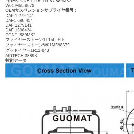
FIRESTONE 1T15LLR-5 / 889MK2
W01 M58 8679
い
OEMサスペンションサプライヤ番号：
DAF 1 279 141
DAF1 698 434
DAF 1279141
引
DAF 1698434
CONTI 889MK2
ファイヤーストーン1T15LLR-5
用
ファイヤーストーンW01M588679
グッドイヤー1R11-843
を
AIRTECH 3889K
技術データ
要
求
し
な
さ
い