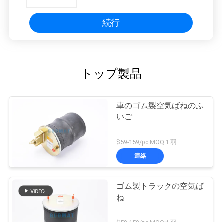
続行
トップ製品
車のゴム製空気ばねのふ
いご
$59-159/pc MOQ:1 羽
連絡
ゴム製トラックの空気ば
ね