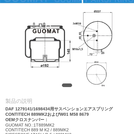
質
管
理
私
達
に
連
絡
製品の説明
し
DAF 1279141/1698434用サスペンションエアスプリング
CONTITECH 889MK2およびW01 M58 8679
な
OEMクロスナンバー：
GUOMAT NO.:1T889MK2
さ
CONTITECH 889 M K2 / 889MK2