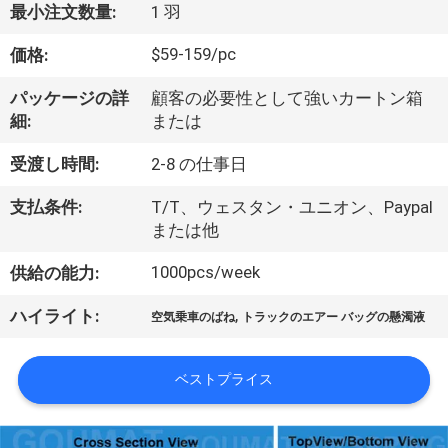
達
最小注文数量:
1 羽
に
$59-159/pc
価格:
つ
パッケージの詳
顧客の必要性として強いカートン箱
い
細:
または
て
受渡し時間:
2-8 の仕事日
支払条件:
T/T、ウェスタン・ユニオン、Paypal
工
または他
場
1000pcs/week
供給の能力:
旅
,
ハイライト:
空気乗車のばね
トラックのエアー バッグの懸濁液
行
ベストプライス
品