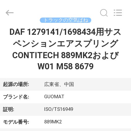
2017
-
2026
GUANGZHOU
GUOMAT
トラックの空気ばね
AIR
SPRING
DAF 1279141/1698434用サス
家
CO.
,
LTD.
ペンションエアスプリング
All
Rights
Reserved.
プ
CONTITECH 889MK2および
ロ
W01 M58 8679
ダ
起源の場所:
広東省、中国
ク
GUOMAT
ト
ブランド名:
ISO/TS16949
証明:
私
889MK2
モデル番号: