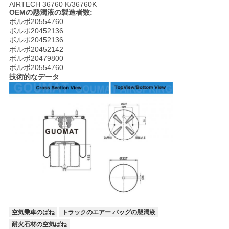
AIRTECH 36760 K/36760K
OEMの懸濁液の製造者数:
い
ボルボ20554760
ボルボ20452136
ボルボ20452136
引
ボルボ20452142
ボルボ20479800
ボルボ20554760
用
技術的なデータ
を
要
求
し
な
さ
い
空気乗車のばね
トラックのエアー バッグの懸濁液
耐火石材の空気ばね