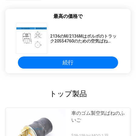
地
最高の価格で
図
2136のM/2136Mはボルボのトラッ
ク20554760のための空気ばね
PRIVACY
AIRTECH 36760 K/36760Kをトラッ
クで運びます
POLICY
続行
トップ製品
車のゴム製空気ばねのふ
いご
$59-159/pc MOQ:1 羽