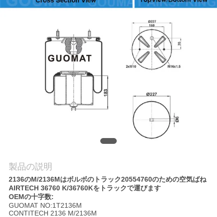
質
管
理
私
達
に
連
絡
製品の説明
し
2136のM/2136Mはボルボのトラック20554760のための空気ばね
AIRTECH 36760 K/36760Kをトラックで運びます
な
OEMの十字数:
GUOMAT NO:1T2136M
さ
CONTITECH 2136 M/2136M