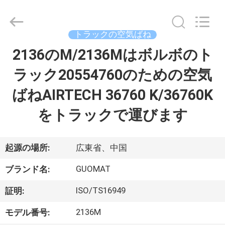
2017
-
2026
GUANGZHOU
GUOMAT
トラックの空気ばね
AIR
SPRING
2136のM/2136Mはボルボのト
家
CO.
,
LTD.
ラック20554760のための空気
All
Rights
Reserved.
プ
ばねAIRTECH 36760 K/36760K
ロ
をトラックで運びます
ダ
ク
起源の場所:
広東省、中国
ト
GUOMAT
ブランド名:
ISO/TS16949
証明:
私
2136M
モデル番号: