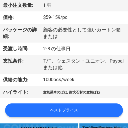
達
最小注文数量:
1 羽
に
$59-159/pc
価格:
つ
パッケージの詳
顧客の必要性として強いカートン箱
い
細:
または
て
受渡し時間:
2-8 の仕事日
支払条件:
T/T、ウェスタン・ユニオン、Paypal
工
または他
場
1000pcs/week
供給の能力:
旅
,
ハイライト:
空気乗車のばね
耐火石材の空気ばね
行
ベストプライス
品