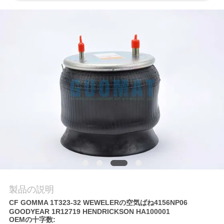
質
管
理
私
達
に
連
絡
し
製品の説明
な
CF GOMMA 1T323-32 WEWELERの空気ばね4156NP06
GOODYEAR 1R12719 HENDRICKSON HA100001
さ
OEMの十字数: