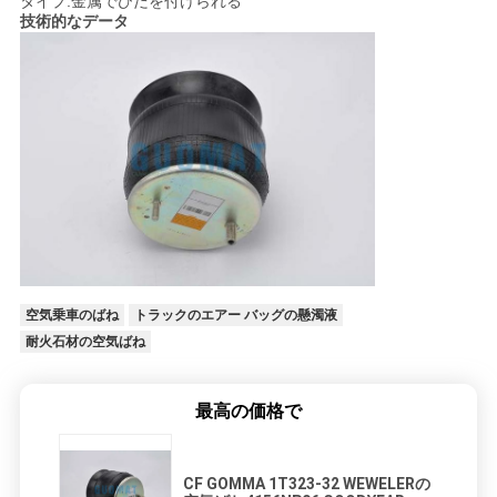
タイプ:金属でひだを付けられる
技術的なデータ
地
図
PRIVACY
POLICY
空気乗車のばね
トラックのエアー バッグの懸濁液
耐火石材の空気ばね
最高の価格で
CF GOMMA 1T323-32 WEWELERの