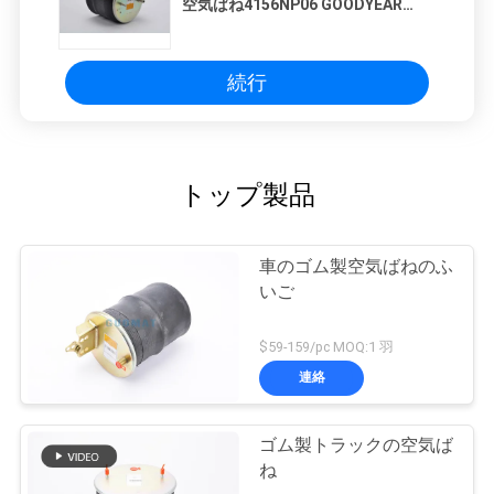
空気ばね4156NP06 GOODYEAR
1R12719 HENDRICKSON HA100001
続行
トップ製品
車のゴム製空気ばねのふ
いご
$59-159/pc MOQ:1 羽
連絡
ゴム製トラックの空気ば
ね