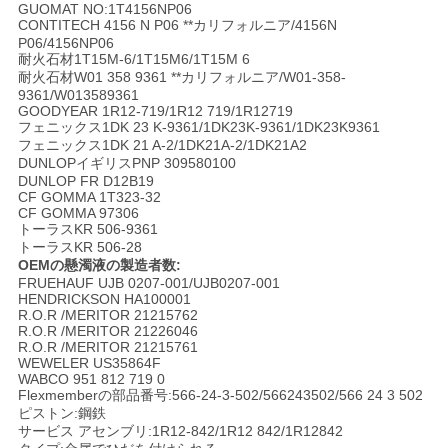
GUOMAT NO:1T4156NP06
い
CONTITECH 4156 N P06 **カリフォルニア/4156N
P06/4156NP06
耐火石材1T15M-6/1T15M6/1T15M 6
耐火石材W01 358 9361 **カリフォルニア/W01-358-
引
9361/W013589361
GOODYEAR 1R12-719/1R12 719/1R12719
フェニックス1DK 23 K-9361/1DK23K-9361/1DK23K9361
用
フェニックス1DK 21 A-2/1DK21A-2/1DK21A2
DUNLOPイギリスPNP 309580100
を
DUNLOP FR D12B19
CF GOMMA 1T323-32
CF GOMMA 97306
要
トーラスKR 506-9361
トーラスKR 506-28
求
OEMの懸濁液の製造者数:
FRUEHAUF UJB 0207-001/UJB0207-001
し
HENDRICKSON HA100001
R.O.R /MERITOR 21215762
R.O.R /MERITOR 21226046
な
R.O.R /MERITOR 21215761
WEWELER US35864F
さ
WABCO 951 812 719 0
Flexmemberの部品番号:566-24-3-502/566243502/566 24 3 502
ピストン:鋼鉄
い
サービス アセンブリ:1R12-842/1R12 842/1R12842