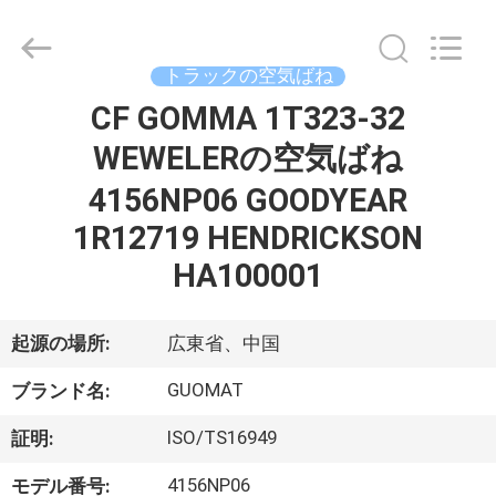
2017
-
2026
GUANGZHOU
GUOMAT
トラックの空気ばね
AIR
SPRING
CF GOMMA 1T323-32
家
CO.
,
LTD.
WEWELERの空気ばね
All
Rights
Reserved.
プ
4156NP06 GOODYEAR
1R12719 HENDRICKSON
ロ
HA100001
ダ
ク
起源の場所:
広東省、中国
ト
GUOMAT
ブランド名:
ISO/TS16949
証明:
私
4156NP06
モデル番号: