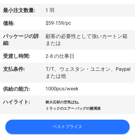
達
に
最小注文数量:
1 羽
つ
$59-159/pc
価格:
い
パッケージの詳
顧客の必要性として強いカートン箱
細:
または
て
受渡し時間:
2-8 の仕事日
工
支払条件:
T/T、ウェスタン・ユニオン、Paypal
または他
場
1000pcs/week
供給の能力:
旅
,
ハイライト:
耐火石材の空気ばね
行
トラックのエアー バッグの懸濁液
品
ベストプライス