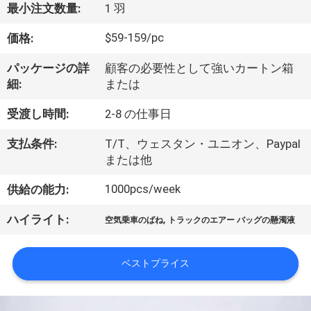
達
最小注文数量:
1 羽
に
$59-159/pc
価格:
つ
パッケージの詳
顧客の必要性として強いカートン箱
い
細:
または
て
受渡し時間:
2-8 の仕事日
支払条件:
T/T、ウェスタン・ユニオン、Paypal
工
または他
場
1000pcs/week
供給の能力:
旅
,
ハイライト:
空気乗車のばね
トラックのエアー バッグの懸濁液
行
ベストプライス
品