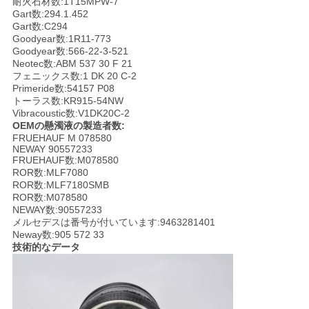
耐火石材数:1T15MPW-7
Gart数:294.1.452
地
Gart数:C294
Goodyear数:1R11-773
Goodyear数:566-22-3-521
図
Neotec数:ABM 537 30 F 21
フェニックス数:1 DK 20 C-2
Primeride数:54157 P08
PRIVACY
トーラス数:KR915-54NW
Vibracoustic数:V1DK20C-2
POLICY
OEMの懸濁液の製造者数:
FRUEHAUF M 078580
NEWAY 90557233
FRUEHAUF数:M078580
ROR数:MLF7080
ROR数:MLF7180SMB
ROR数:M078580
NEWAY数:90557233
メルセデスは番号が付いています:9463281401
Neway数:905 572 33
技術的なデータ