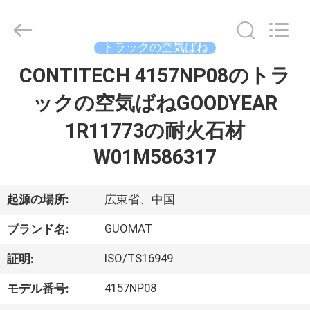
2017
-
2026
GUANGZHOU
GUOMAT
トラックの空気ばね
AIR
SPRING
CONTITECH 4157NP08のトラ
家
CO.
,
LTD.
ックの空気ばねGOODYEAR
All
Rights
Reserved.
プ
1R11773の耐火石材
ロ
W01M586317
ダ
起源の場所:
広東省、中国
ク
GUOMAT
ト
ブランド名:
ISO/TS16949
証明:
私
4157NP08
モデル番号: