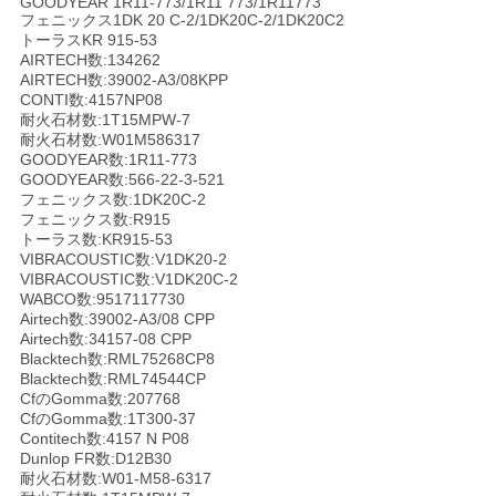
GOODYEAR 1R11-773/1R11 773/1R11773
フェニックス1DK 20 C-2/1DK20C-2/1DK20C2
い
トーラスKR 915-53
AIRTECH数:134262
AIRTECH数:39002-A3/08KPP
CONTI数:4157NP08
引
耐火石材数:1T15MPW-7
耐火石材数:W01M586317
用
GOODYEAR数:1R11-773
GOODYEAR数:566-22-3-521
を
フェニックス数:1DK20C-2
フェニックス数:R915
要
トーラス数:KR915-53
VIBRACOUSTIC数:V1DK20-2
VIBRACOUSTIC数:V1DK20C-2
求
WABCO数:9517117730
Airtech数:39002-A3/08 CPP
し
Airtech数:34157-08 CPP
Blacktech数:RML75268CP8
な
Blacktech数:RML74544CP
CfのGomma数:207768
さ
CfのGomma数:1T300-37
Contitech数:4157 N P08
Dunlop FR数:D12B30
い
耐火石材数:W01-M58-6317