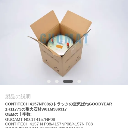
質
管
理
私
達
に
連
絡
製品の説明
し
CONTITECH 4157NP08のトラックの空気ばねGOODYEAR
1R11773の耐火石材W01M586317
な
OEMの十字数:
GUOAMT NO:1T4157NP08
さ
CONTITECH 4157 N P08/4157NP08/4157N P08