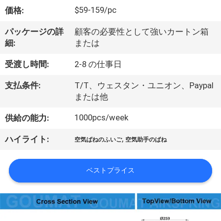
達
$59-159/pc
価格:
に
パッケージの詳
顧客の必要性として強いカートン箱
つ
細:
または
い
受渡し時間:
2-8 の仕事日
て
支払条件:
T/T、ウェスタン・ユニオン、Paypal
または他
工
1000pcs/week
供給の能力:
場
,
ハイライト:
空気ばねのふいご
空気助手のばね
旅
行
ベストプライス
品