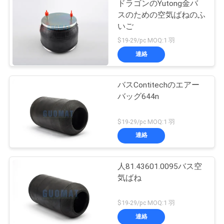
ドラゴンのYutong金バ
スのための空気ばねのふ
いご
$19-29/pc MOQ:1 羽
連絡
バスContitechのエアー
バッグ644n
$19-29/pc MOQ:1 羽
連絡
人81.43601.0095バス空
気ばね
$19-29/pc MOQ:1 羽
連絡