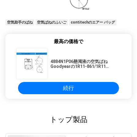
地
空気助手のばね
空気ばねのふいご
contitechのエアー バッグ
図
最高の価格で
PRIVACY
POLICY
4884N1P06懸濁液の空気ばね
Goodyearの1R11-861/1R11
861/1R11861人81436006035
続行
トップ製品