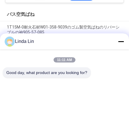
バス空気ばね
1T15M-0耐火石材W01-358-9039のゴム製空気ばねのリバーシ
ブルの袖905-57-085
Linda Lin
金ドラゴンYutong 1T15M-2のためのW013588646 Newayバス
空気ばねのふいご
11:11 AM
天然ゴム6111300390バス空気ばねの十字の耐火石材
1R2D390360 GOODYEAR 9010
Good day, what product are you looking for?
人気カテゴリ
すべて
懸濁液の空気ばね
産業空気ばね
Goodyearの空気ばね
空気懸濁液の圧縮機