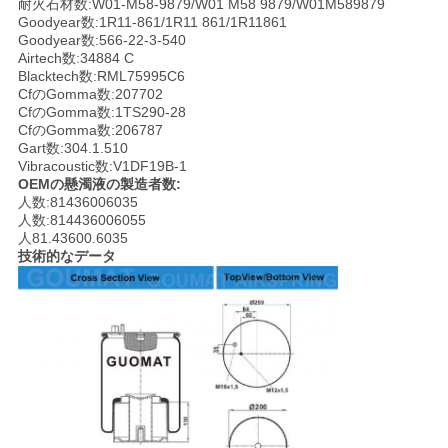
耐火石材数:W01-M58-9879/W01 M58 9879/W01M589879
Goodyear数:1R11-861/1R11 861/1R11861
い
Goodyear数:566-22-3-540
Airtech数:34884 C
Blacktech数:RML75995C6
CfのGomma数:207702
引
CfのGomma数:1TS290-28
CfのGomma数:206787
用
Gart数:304.1.510
Vibracoustic数:V1DF19B-1
を
OEMの懸濁液の製造者数:
人数:81436006035
要
人数:814436006055
人81.43600.6035
求
技術的なデータ
し
な
さ
い