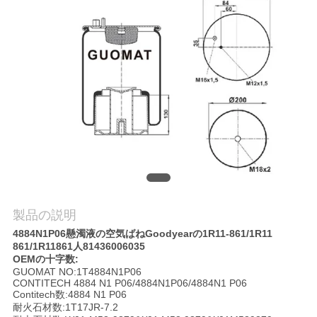
質
管
理
私
達
に
連
製品の説明
絡
4884N1P06懸濁液の空気ばねGoodyearの1R11-861/1R11
861/1R11861人81436006035
し
OEMの十字数:
GUOMAT NO:1T4884N1P06
な
CONTITECH 4884 N1 P06/4884N1P06/4884N1 P06
Contitech数:4884 N1 P06
さ
耐火石材数:1T17JR-7.2