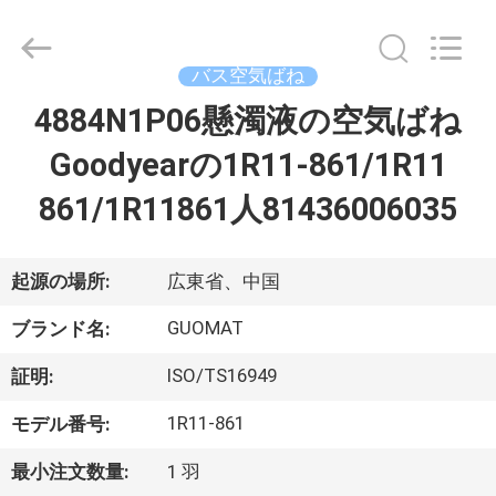
2017
-
2026
GUANGZHOU
GUOMAT
バス空気ばね
AIR
SPRING
4884N1P06懸濁液の空気ばね
家
CO.
,
LTD.
Goodyearの1R11-861/1R11
All
Rights
Reserved.
プ
861/1R11861人81436006035
ロ
ダ
起源の場所:
広東省、中国
ク
GUOMAT
ブランド名:
ト
ISO/TS16949
証明:
1R11-861
モデル番号:
私
最小注文数量:
1 羽