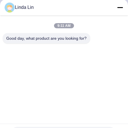
達
Linda Lin
に
つ
9:11 AM
い
Good day, what product are you looking for?
て
工
場
旅
行
W221 CL Sメルセデスは懸濁液袋A2213205513 A2213201338
品
A2213205713の後部左を乾燥します