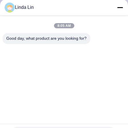
達
Linda Lin
に
つ
8:05 AM
い
Good day, what product are you looking for?
て
工
場
旅
行
空気ハンマーの娯楽装置CONTITECH FD120-17のための鋼
品
鉄カバー プレートの産業空気ばね