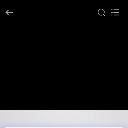
2017
-
2026
GUANGZHOU
GUOMAT
AIR
SPRING
家
CO.
,
LTD.
All
Rights
Reserved.
プ
ロ
ダ
ク
ト
私